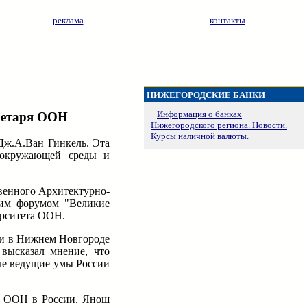
реклама
контакты
НИЖЕГОРОДСКИЕ БАНКИ
Информация о банках
кретаря ООН
Нижегородского региона. Новости.
Курсы наличной валюты.
Дж.А.Ван Гинкель. Эта
 окружающей среды и
твенного Архитектурно-
щим форумом "Великие
ерситета ООН.
ии в Нижнем Новгороде
высказал мнение, что
ле ведущие умы России
та ООН в России. Янош