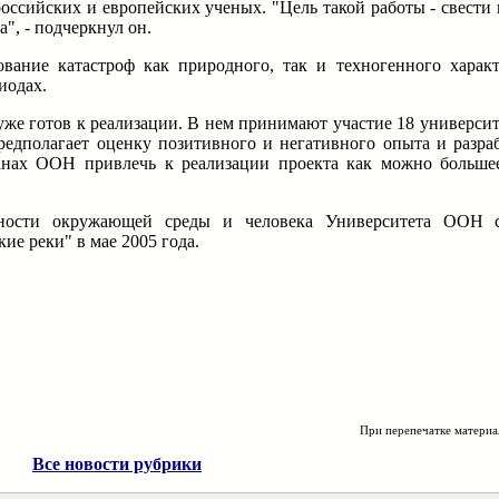
оссийских и европейских ученых. "Цель такой работы - свести
", - подчеркнул он.
ование катастроф как природного, так и техногенного характ
иодах.
уже готов к реализации. В нем принимают участие 18 универси
едполагает оценку позитивного и негативного опыта и разра
ланах ООН привлечь к реализации проекта как можно больше
сности окружающей среды и человека Университета ООН с
е реки" в мае 2005 года.
При перепечатке материа
Все новости рубрики