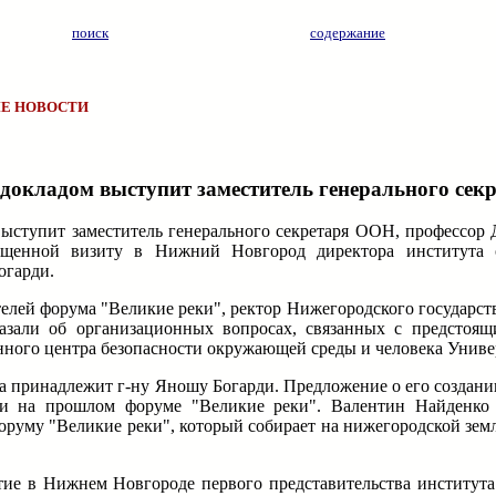
поиск
содержание
Е НОВОСТИ
 докладом выступит заместитель генерального се
выступит заместитель генерального секретаря ООН, профессор 
вященной визиту в Нижний Новгород директора института
огарди.
телей форума "Великие реки", ректор Нижегородского государс
казали об организационных вопросах, связанных с предстоя
ного центра безопасности окружающей среды и человека Унив
ра принадлежит г-ну Яношу Богарди. Предложение о его создан
ти на прошлом форуме "Великие реки". Валентин Найденко 
оруму "Великие реки", который собирает на нижегородской зем
ытие в Нижнем Новгороде первого представительства институ