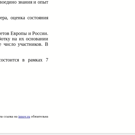
 воедино знания и опыт
ера, оценка состояния
тетов Европы и России.
ботку на их основании
е число участников. В
остоится в рамках 7
ла ссылка на
innov.ru
обязательна