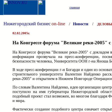
главная
Нижегородский бизнес
on-line
/
Новости
/
ДЕЛОВЫ
02.02.2005г.
На Конгрессе форума "Великие реки-2005" с
На Конгрессе форума "Великие реки-2005" с докладом 
информация прозвучала на пресс-конференции, пос
безопасности человека, Университета ООН г-на Яноша Б
В ходе пресс-конференции г-н Богарди и один из основа
строительного университета Валентин Найденко расс
реки-2005" и открытием в Нижнем Новгороде Операцион
По словам Валентина Найденко, идея организации цент
поступило на имя губернатора Нижегородской облас
подобный проект стал возможен, во многом благодаря Ф
и мира.
Фактически создание подобного центра означает откр