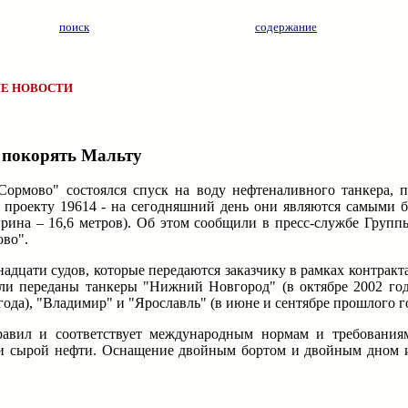
поиск
содержание
Е НОВОСТИ
 покорять Мальту
ормово" состоялся спуск на воду нефтеналивного танкера, п
 проекту 19614 - на сегодняшний день они являются самыми
ширина – 16,6 метров). Об этом сообщили в пресс-службе Груп
ово".
адцати судов, которые передаются заказчику в рамках контракт
ли переданы танкеры "Нижний Новгород" (в октябре 2002 года
года), "Владимир" и "Ярославль" (в июне и сентябре прошлого го
авил и соответствует международным нормам и требованиям
в и сырой нефти. Оснащение двойным бортом и двойным дном 