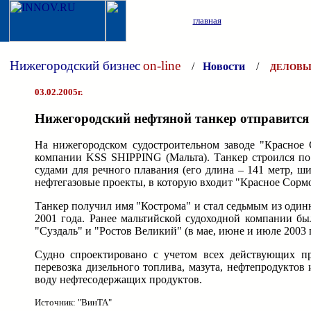
главная
Нижегородский бизнес
on-line
/
Новости
/
ДЕЛОВЫ
03.02.2005г.
Нижегородский нефтяной танкер отправится
На нижегородском судостроительном заводе "Красное С
компании KSS SHIPPING (Мальта). Танкер строился по
судами для речного плавания (его длина – 141 метр, 
нефтегазовые проекты, в которую входит "Красное Сорм
Танкер получил имя "Кострома" и стал седьмым из одинн
2001 года. Ранее мальтийской судоходной компании бы
"Суздаль" и "Ростов Великий" (в мае, июне и июле 2003 
Судно спроектировано с учетом всех действующих пр
перевозка дизельного топлива, мазута, нефтепродукто
воду нефтесодержащих продуктов.
Источник: "ВинТА"