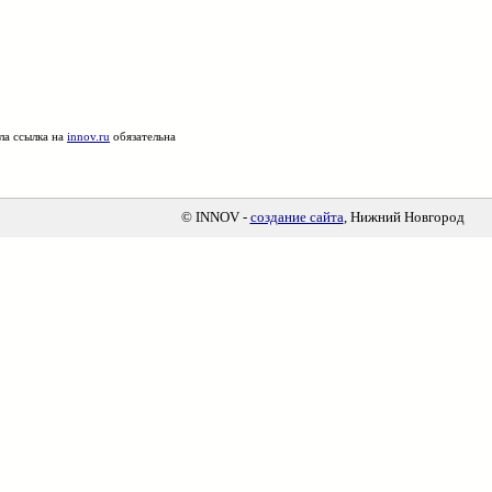
ла ссылка на
innov.ru
обязательна
© INNOV -
создание сайта
, Нижний Новгород