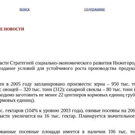
поиск
содержание
Е НОВОСТИ
асти Стратегией социально-экономического развития Нижегород
оздание условий для устойчивого роста производства продук
в 2005 году запланировано произвести: зерна – 950 тыс. т
; овощей – 320 тыс. тонн (312); сахарной свеклы – 80 тыс. тонн (
бходимо заготовить не менее 22 центнеров кормовых единиц гру
кормовых единиц).
. гектаров (104% к уровню 2003 года), озимые посеяны на 206
ласти увеличится на 16 тыс. гектар. Планируется значительно
рованные посевные площади имеется в наличии 106 тыс. т