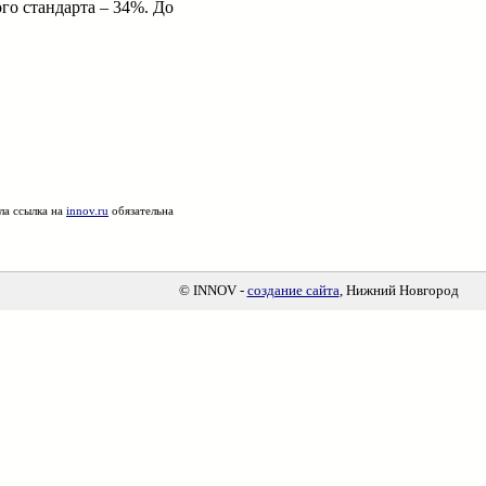
го стандарта – 34%. До
ла ссылка на
innov.ru
обязательна
© INNOV -
создание сайта
, Нижний Новгород