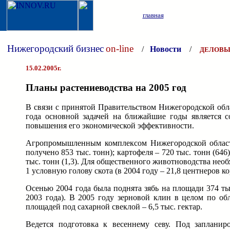
главная
Нижегородский бизнес
on-line
/
Новости
/
ДЕЛОВЫ
15.02.2005г.
Планы растениеводства на 2005 год
В связи с принятой Правительством Нижегородской обл
года основной задачей на ближайшие годы является с
повышения его экономической эффективности.
Агропромышленным комплексом Нижегородской области 
получено 853 тыс. тонн); картофеля – 720 тыс. тонн (646)
тыс. тонн (1,3). Для общественного животноводства нео
1 условную голову скота (в 2004 году – 21,8 центнеров 
Осенью 2004 года была поднята зябь на площади 374 тыс
2003 года). В 2005 году зерновой клин в целом по об
площадей под сахарной свеклой – 6,5 тыс. гектар.
Ведется подготовка к весеннему севу. Под заплани