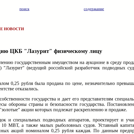
поиск
содержание
Е НОВОСТИ
цию ЦКБ "Лазурит" физическому лицу
влению государственным имуществом на аукционе в среду про
 "Лазурит" (ведущий российский разработчик подводных суд
алом 0,25 рубля была продана по цене, незначительно превы
нтстве отказались.
собственности государства и дает его представителям специал
сы обороны страны и безопасности государства. Постановле
"золотые" акции которых подлежат раскреплению и продаже.
ок и специальных подводных аппаратов, проектирует и учас
, 10 МВТ, а также малых рыболовных судов. Уставный капита
енных акций номиналом 0,25 рубля каждая. По данным предп