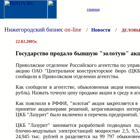
главная
Нижегородский бизнес
on-line
/
Новости
/
ДЕЛОВЫ
22.02.2005г.
Государство продало бывшую "золотую" ак
Приволжское отделение Российского агентства по упра
акцию ОАО "Центральное конструкторское бюро (ЦКБ)
сообщили в Приволжском отделении агентства.
Как сообщили в агентстве, обыкновенная акция номин
рубль). Назвать точную цену продажи акции в среду в аге
Как пояснили в РФФИ, "золотая" акция закрепляется в 
принятие акционерами решений, затрагивающих интере
ЦКБ "Лазурит" было включено в перечень предприятий, 
ЦКБ "Лазурит" занимается разработкой подводных лод
блочно-модульных электростанций мощностью 2,5, 9,5
24,945 тыс. рублей и разделяется на 99 797 обыкнов