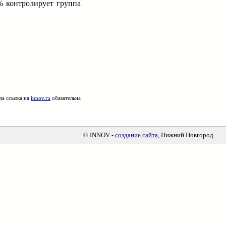
% контролирует группа
ла ссылка на
innov.ru
обязательна
© INNOV -
создание сайта
, Нижний Новгород