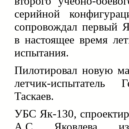
второго учебно-боево
серийной конфигурац
сопровождал первый Я
в настоящее время лет
испытания.
Пилотировал новую м
летчик-испытатель 
Таскаев.
УБС Як-130, спроекти
А.С. Яковлева, изг