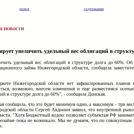
поиск
содержание
Е НОВОСТИ
рует увеличить удельный вес облигаций в структ
чить удельный вес облигаций в структуре долга до 60%. Об 
ационного займа Нижегородской области, сообщила заместит
юджете Нижегородской области нет зафиксированных планов
ться, возможно, внесем изменения и еще разместимся осень
й в структуре долга до 60%", - сообщила Донская.
ая сообщила, что это будет минимум один, а максимум – три ми
одской области Сергей Авдонин заявил, что внутренний рынок
асти. "Хотя Бюджетный кодекс позволяет субъектам РФ занимат
озайме пока не возникало. Мы не думаем, что по совокупным 
н.