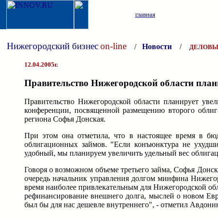
главная
Нижегородский бизнес
on-line
/
Новости
/
ДЕЛОВЫ
12.04.2005г.
Правительство Нижегородской области плани
Правительство Нижегородской области планирует увели
конференции, посвященной размещению второго облиг
региона Софья Донская.
При этом она отметила, что в настоящее время в б
облигационных займов. "Если конъюнктура не ухудши
удобный, мы планируем увеличить удельный вес облигаци
Говоря о возможном объеме третьего займа, Софья Донск
очередь начальник управления долгом минфина Нижегор
время наиболее привлекательным для Нижегородской обл
рефинансирование внешнего долга, мыслей о новом Евр
был бы для нас дешевле внутреннего", - отметил Авдони