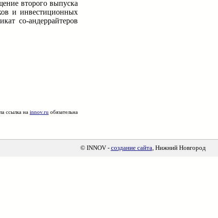
щение второго выпуска
нков и инвестиционных
икат со-андеррайтеров
ла ссылка на
innov.ru
обязательна
© INNOV -
создание сайта
, Нижний Новгород