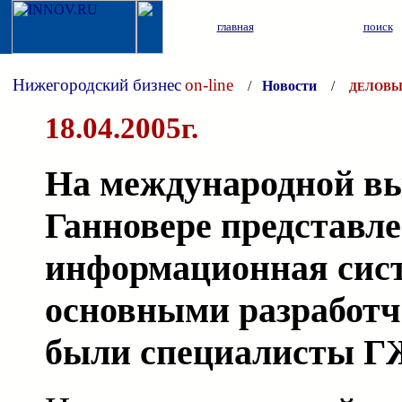
главная
поиск
Нижегородский бизнес
on-line
/
Новости
/
ДЕЛОВЫ
18.04.2005г.
На международной вы
Ганновере представл
информационная сис
основными разработч
были специалисты 