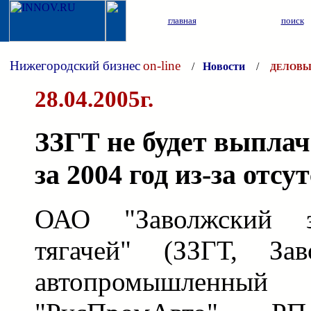
главная
поиск
Нижегородский бизнес
on-line
/
Новости
/
ДЕЛОВЫ
28.04.2005г.
ЗЗГТ не будет выпла
за 2004 год из-за отс
ОАО "Заволжский з
тягачей" (ЗЗГТ, За
автопромышлен