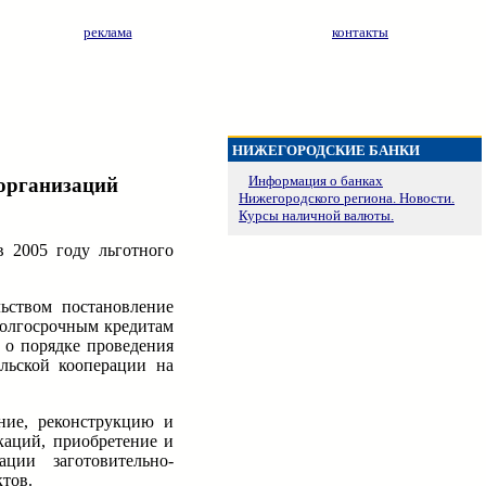
реклама
контакты
НИЖЕГОРОДСКИЕ БАНКИ
Информация о банках
 организаций
Нижегородского региона. Новости.
Курсы наличной валюты.
 2005 году льготного
ьством постановление
долгосрочным кредитам
 о порядке проведения
ельской кооперации на
ние, реконструкцию и
каций, приобретение и
ции заготовительно-
тов.