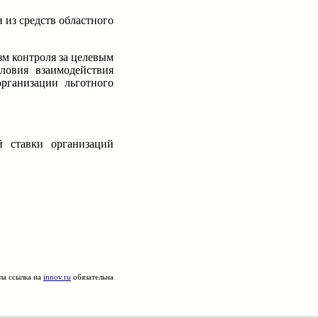
 из средств областного
зм контроля за целевым
ловия взаимодействия
рганизации льготного
й ставки организаций
ла ссылка на
innov.ru
обязательна