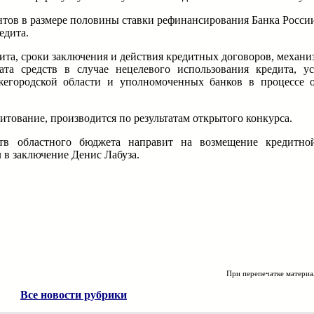
тов в размере половины ставки рефинансирования Банка России
едита.
та, сроки заключения и действия кредитных договоров, механи
та средств в случае нецелевого использования кредита, ус
егородской области и уполномоченных банков в процессе о
тование, производится по результатам открытого конкурса.
ств областного бюджета направит на возмещение кредитно
 в заключение Денис Лабуза.
При перепечатке материа
Все новости рубрики