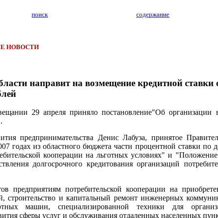
поиск
содержание
Е НОВОСТИ
бласти направит на возмещение кредитной ставки
блей
вещании 29 апреля приняло постановление"Об организации в
.
ития предпринимательства Денис Лабуза, принятое Правител
007 годах из областного бюджета части процентной ставки по 
ебительской кооперации на льготных условиях" и "Положение
ствления долгосрочного кредитования организаций потребит
ов предприятиям потребительской кооперации на приобрете
й, строительство и капитальный ремонт инженерных коммуни
ртных машин, специализированной техники для организа
звития сферы услуг и обслуживания отдаленных населенных пунк