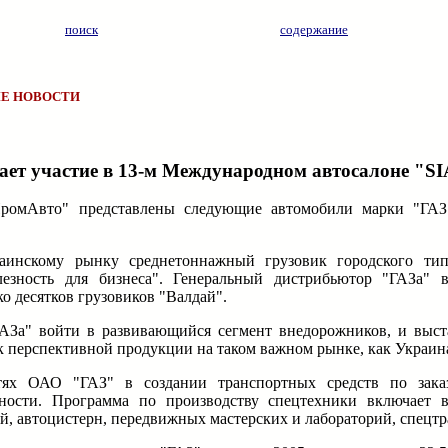
поиск
содержание
Е НОВОСТИ
ет участие в 13-м Международном автосалоне "SIA
ПромАвто" представлены следующие автомобили марки "ГАЗ"
аинскому рынку среднетоннажный грузовик городского тип
лезность для бизнеса". Генеральный дистрибьютор "ГАЗа" 
о десятков грузовиков "Валдай".
АЗа" войти в развивающийся сегмент внедорожников, и выст
 перспективной продукции на таком важном рынке, как Украин
стях ОАО "ГАЗ" в создании транспортных средств по зака
ьности. Программа по производству спецтехники включает 
й, автоцистерн, передвижных мастерских и лабораторий, спецт