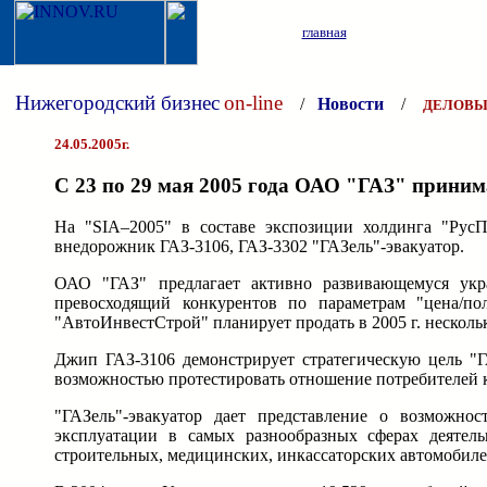
главная
Нижегородский бизнес
on-line
/
Новости
/
ДЕЛОВЫ
24.05.2005г.
С 23 по 29 мая 2005 года ОАО "ГАЗ" принима
На "SIA–2005" в составе экспозиции холдинга "Рус
внедорожник ГАЗ-3106, ГАЗ-3302 "ГАЗель"-эвакуатор.
ОАО "ГАЗ" предлагает активно развивающемуся укр
превосходящий конкурентов по параметрам "цена/по
"АвтоИнвестСтрой" планирует продать в 2005 г. нескольк
Джип ГАЗ-3106 демонстрирует стратегическую цель "Г
возможностью протестировать отношение потребителей к
"ГАЗель"-эвакуатор дает представление о возможно
эксплуатации в самых разнообразных сферах деятел
строительных, медицинских, инкассаторских автомобиле