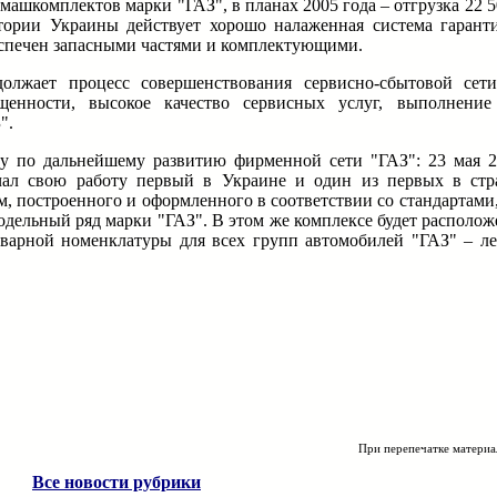
 машкомплектов марки "ГАЗ", в планах 2005 года – отгрузка 22 
тории Украины действует хорошо налаженная система гарант
спечен запасными частями и комплектующими.
жает процесс совершенствования сервисно-сбытовой сети
ащенности, высокое качество сервисных услуг, выполнени
".
у по дальнейшему развитию фирменной сети "ГАЗ": 23 мая 2
ачал свою работу первый в Украине и один из первых в с
 м, построенного и оформленного в соответствии со стандарта
одельный ряд марки "ГАЗ". В этом же комплексе будет располо
варной номенклатуры для всех групп автомобилей "ГАЗ" – ле
При перепечатке материа
Все новости рубрики