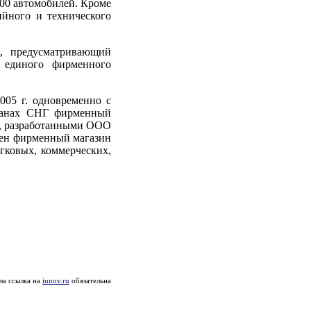
500 автомобилей. Кроме
ийного и технического
, предусматривающий
е единого фирменного
005 г. одновременно с
транах СНГ фирменный
ми, разработанными ООО
жен фирменный магазин
гковых, коммерческих,
ла ссылка на
innov.ru
обязательна