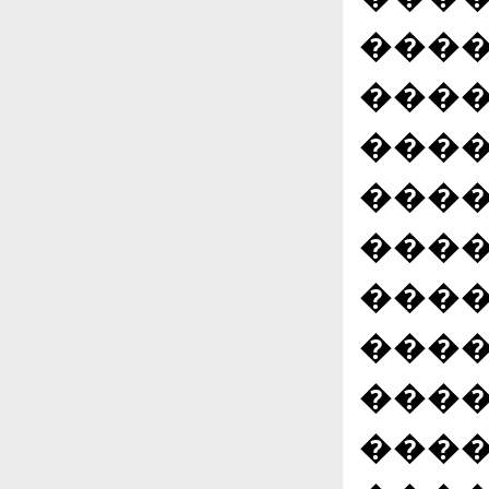
����
����
����
����
����
����
����
����
����