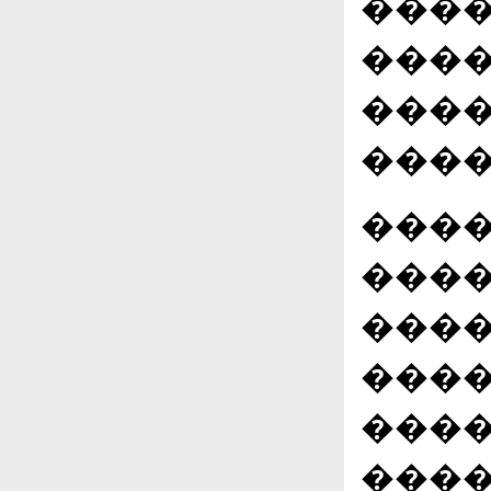
����
����
����
����
����
����
����
����
����
����