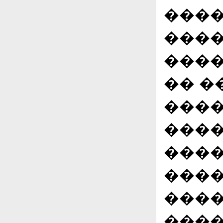
����
����
����
�� �
����
����
����
����
����
����