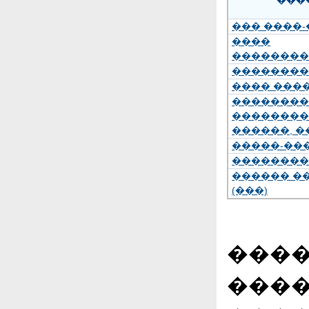
���
��� ����
����
��������
��������
���� ���
��������
��������
������, �
�����-��
��������
������ �
(���)
����
����