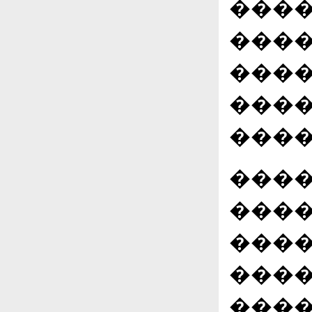
����
����
����
����
����
����
����
����
����
����