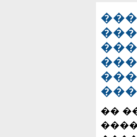
���
���
���
���
���
���
�� �
����