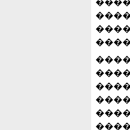
����
����
����
����
����
����
����
�����
����
����