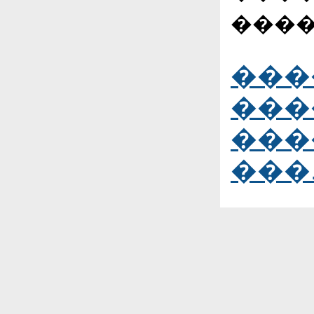
����
���
���
���
���