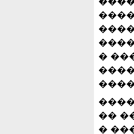
����
����
����
����
� ��
����
����
����
�� �
� ��