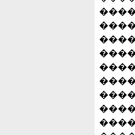
����
����
����
����
����
����
����
����
����