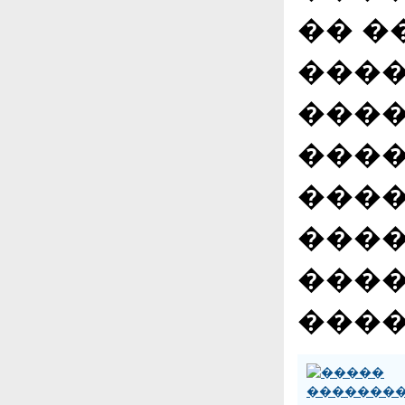
�� �
����
���
����
����
����
����
����