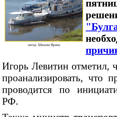
пятни
реш
"Булг
необ
автор: Шихова Ирина
причин
Игорь Левитин отметил, 
проанализировать, что 
проводится по инициат
РФ.