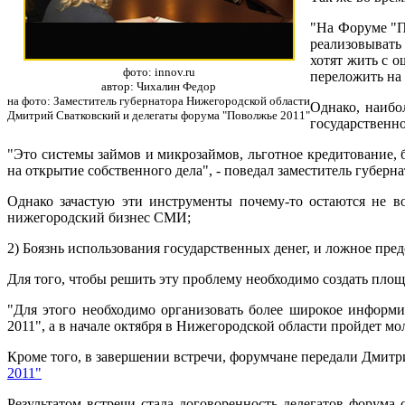
"На Форуме "П
реализовывать
хотят жить с 
фото: innov.ru
переложить на
автор: Чихалин Федор
на фото: Заместитель губернатора Нижегородской области
Однако, наибо
Дмитрий Сватковский и делегаты форума "Поволжье 2011"
государственн
"Это системы займов и микрозаймов, льготное кредитование, 
на открытие собственного дела", - поведал заместитель губерн
Однако зачастую эти инструменты почему-то остаются не во
нижегородский бизнес СМИ;
2) Боязнь использования государственных денег, и ложное пре
Для того, чтобы решить эту проблему необходимо создать пло
"Для этого необходимо организовать более широкое информ
2011", а в начале октября в Нижегородской области пройдет
Кроме того, в завершении встречи, форумчане передали Дмитр
2011"
Результатом встречи стала договоренность делегатов форума 