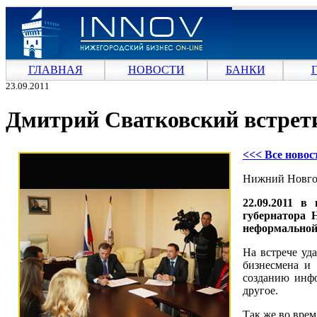
ГЛАВНАЯ
НОВОСТИ
БАНКИ
23.09.2011
Дмитрий Сватковский встрети
<<< Все ново
Нижний Новгор
22.09.2011 в
губернатора 
неформальной 
На встрече уд
бизнесмена и 
созданию инфо
другое.
Так же во вре