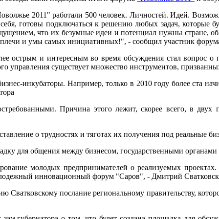
оволжье 2011" работали 500 человек. Личностей. Идей. Возмож
 себя, готовы подключаться к решению любых задач, которые 
ощущением, что их безумные идеи и потенциал нужны стране, об
 плечи и умы самых инициативных!", - сообщил участник форум
лее острым и интересным во время обсуждения стал вопрос о 
ого управления существует множество инструментов, призванн
бизнес-инкубаторы. Например, только в 2010 году более ста н
атора
стребованными. Причина этого лежит, скорее всего, в двух 
дставление о трудностях и тяготах их получения под реальные б
щадку для общения между бизнесом, государственными органами 
ирование молодых предпринимателей о реализуемых проектах
 молодежный инновационный форум "Саров", - Дмитрий Сватковс
ию Сватковскому послание региональному правительству, котор
с зам.губернатора о том, что будет создана площадка для обс