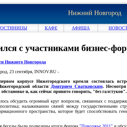
Нижний Новгород
ГОСТИНИЦЫ
КАФЕ
АФИША
НОВОСТ
лся с участниками бизнес-фо
сти Нижнего Новгорода
од, 23 сентября, INNOV.RU -
 первом корпусе Нижегородского кремля состоялась вст
Нижегородской области
Дмитрием Сватковским
. Несмотря
обстановке и, как сейчас принято говорить, "без галстуков".
алось обсудить огромный круг вопросов, связанных с поддерж
политика; налаживанию связей между государственными стр
рмационного пространства, которое будет способствовать ге
мя беседы были подведены итоги форума
"Поволжье 2011"
и обсу