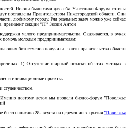
ностей. Но они были сами для себя. Участники Форума готовы
будут поставлены Правительством Нижегородской области. Они
ласти, любимому городу. Ряд реальных задач можно уже сейчас
а, президент секции "IT" Зюзин Антон
поддержки малого предпринимательства. Оказывается, в руках
ых помочь молодым предпринимателям:
ачинающих бизнесменов получили гранты правительства области
причинах: 1) Отсутствие широкой огласки об этих методах в
изнес и инновационные проекты.
и студенчеством.
. Именно поэтому летом мы провели бизнес-форум "Поволжье
кий
ое было написано 28 августа на церемонии закрытия
"Поволжья
уждений в неформальной обстановке, и подобные встречи будут