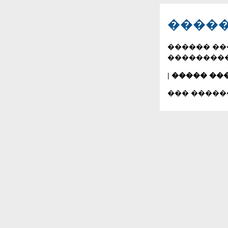
�����
������ ��
���������
|
����� ��
��� �����