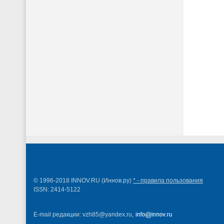
© 1996-2018
INNOV.RU (Иннов.ру)
* - правила пользования
ISSN: 2414-5122
E-mail редакции: vzh85@yandex.ru,