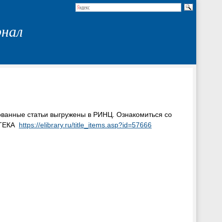
рнал
ованные статьи выгружены в РИНЦ. Ознакомиться со
ОТЕКА
https://elibrary.ru/title_items.asp?id=57666