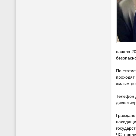
начала 20
безопасно
По статис
проходят 
жилым дом
Телефон д
диспетчер
Граждане 
находящим
государс
ЧС, преду