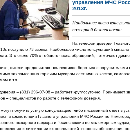
управления МЧС Росс
2013г.
Наибольшее число консульта
пожарной безопасности
На телефон доверия Главног
13г. поступило 73 звонка. Наибольшее число консультаций связан
сти. Это около 70% от общего числа обращений, - отмечают дисп
тике, жители предпочитают коллективно бороться с нарушителями
мимо захламленных горючим мусором лестничных клеток, самоволь
ам и т.п.
оверия – (831) 296-07-08 – работает круглосуточно. Принимают 
ов – специалистов по работе с телефоном доверия.
могут получить устную консультацию, либо письменный ответ в ус
ся в компетенции Главного управления МЧС России по Нижегородс
твенного пожарного надзора и Госинспекции по маломерным судам;
преждения и ликвидации их последствий; вопросы обеспечения по