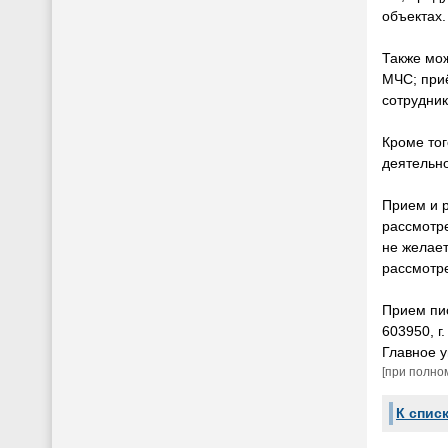
объектах.
Также мо
МЧС; при
сотрудник
Кроме тог
деятельн
Прием и 
рассмотре
не желае
рассмотре
Прием пи
603950, г
Главное 
[при полно
К спис