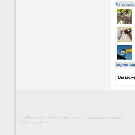
Материалы 
Яндекс вид
Вы мож
© 1996-2018
INNOV.RU (Иннов.ру)
* - правила пользования
ISSN: 2414-5122