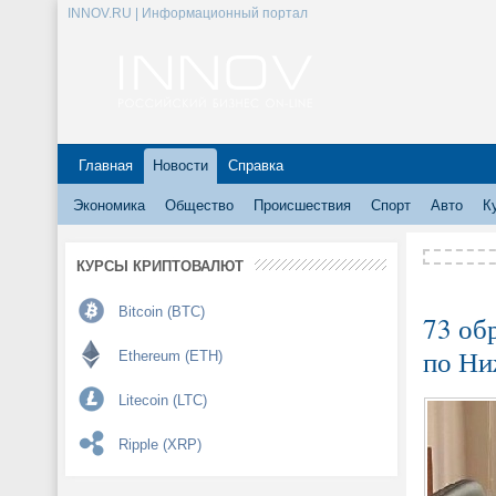
INNOV.RU | Информационный портал
Главная
Новости
Справка
Экономика
Общество
Происшествия
Спорт
Авто
К
КУРСЫ КРИПТОВАЛЮТ
Bitcoin (BTC)
73 об
по Ни
Ethereum (ETH)
Litecoin (LTC)
Ripple (XRP)