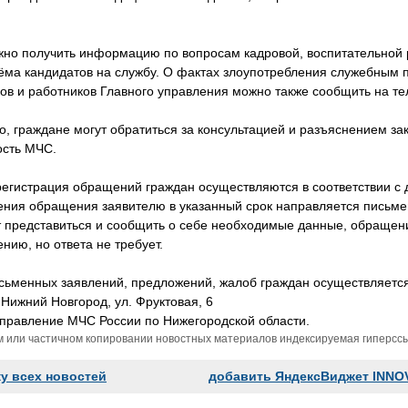
жно получить информацию по вопросам кадровой, воспитательной 
ёма кандидатов на службу. О фактах злоупотребления служебным 
ов и работников Главного управления можно также сообщить на т
о, граждане могут обратиться за консультацией и разъяснением з
ость МЧС.
регистрация обращений граждан осуществляются в соответствии с
ния обращения заявителю в указанный срок направляется письмен
т представиться и сообщить о себе необходимые данные, обращени
нию, но ответа не требует.
сьменных заявлений, предложений, жалоб граждан осуществляется
. Нижний Новгород, ул. Фруктовая, 6
управление МЧС России по Нижегородской области.
м или частичном копировании новостных материалов индексируемая гиперссыл
ку всех новостей
добавить ЯндексВиджет INNO