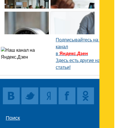
в Москве: как
разместить
команду и
Подшипники
делегацию в
в XXI веке:
отеле
эволюция
технологий
и лидеры
Подписывайтесь на наш
мирового
канал
рынка
в
Яндекс.Дзен
Здесь есть другие наши
статьи!
Поиск