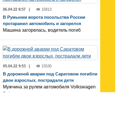
06.04.22 8:57
|
15813
В Румынии ворота посольства России
протаранил автомобиль и загорелся
Машина загорелась, водитель погиб
05.04.22 9:53
|
15530
В дорожной аварии под Саратовом погибли
двое взрослых, пострадали дети
Мужчина за рулем автомобиля Volkswagen
Polo протаранил дорожное ограждение
(с) Все права принадлежат INNOV.RU
Новости 1 - 20 из 6193
Начало | Пред. |
1
2
3
4
5
|
След.
|
Конец