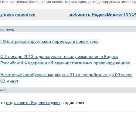
м или частичном копировании новостных материалов индексируемая гиперссыл
ку всех новостей
добавить ЯндексВиджет INNO
по теме:
ГЖД отремонтирует свои переезды в новом году
С 1 января 2013 года вступают в силу изменения в Кодекс
Российской Федерации об административных правонарушениях
Некоторые автобусные маршруты 31-го проработают до 00 часов
00 минут
жет
ете
подключить Яндекс виджет
в один клик