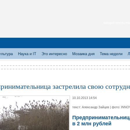
каждый месяц нас
ультура
Наука и IT
Это интересно
Мозаика дня
Тема недели
Л
ринимательница застрелила свою сотрудни
10.10.2013 14:54
текст: Александр Зайцев | фото: INNO
Предпринимательница
в 2 млн рублей