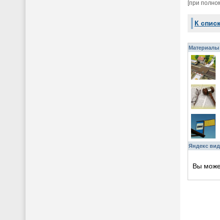
[при полно
К спис
Материалы 
Яндекс вид
Вы мож