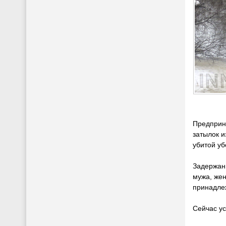
Предприни
затылок и
убитой у
Задержанн
мужа, жен
принадлеж
Сейчас ус