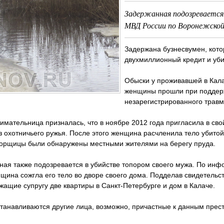
Задержанная подозревается
МВД России по Воронежской
Задержана бузнесвумен, кот
двухмиллионный кредит и убил
Обыски у проживавшей в Кал
женщины прошли при поддерж
незарегистрированного травм
мательница призналась, что в ноябре 2012 года пригласила в св
з охотничьего ружья. После этого женщина расчленила тело убитой
борщицы были обнаружены местными жителями на берегу пруда.
ая также подозревается в убийстве топором своего мужа. По инф
щина сожгла его тело во дворе своего дома. Подделав свидетельс
ащие супругу две квартиры в Санкт-Петербурге и дом в Калаче.
танавливаются другие лица, возможно, причастные к данным прес