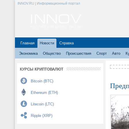
INNOV.RU | Информационный портал
Главная
Новости
Справка
Экономика
Общество
Происшествия
Спорт
Авто
К
КУРСЫ КРИПТОВАЛЮТ
Bitcoin (BTC)
Предп
Ethereum (ETH)
Litecoin (LTC)
Ripple (XRP)