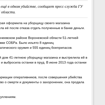
 ещё в одном убийстве, сообщает пресс-служба ГУ
 области.
орая оформила на уборщицу своего магазина
а её после отказа отдать полученные в банке деньги.
ачеевском районе Воронежской области 51-летней
ке СОБРа. Было изъято 8 единиц
атического оружия и 555 единиц боеприпасов.
ой дом 41-летнюю уборщицу магазина и выстрелила ей в
 и выбросила останки в пруд. В июне 2013 года останки
ормации оперативников, после совершения убийства
тво о смерти и документы о захоронении, она продала
туплениям.