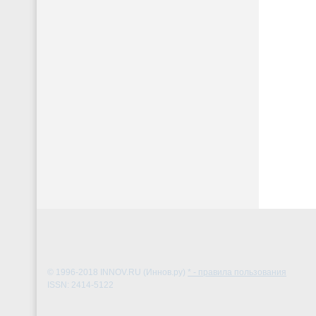
© 1996-2018
INNOV.RU (Иннов.ру)
* - правила пользования
ISSN: 2414-5122