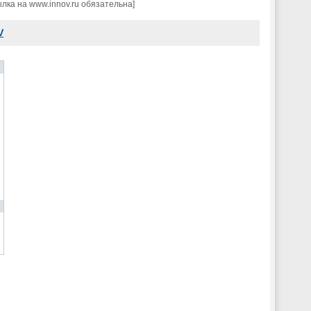
ка на www.innov.ru обязательна]
V