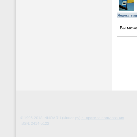
Яндекс вид
Вы мож
© 1996-2018
INNOV.RU (Иннов.ру)
* - правила пользования
ISSN: 2414-5122