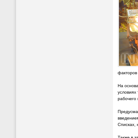
факторов 
На основа
условиях
рабочего
Предусмат
введением
Списках, 
Также в з