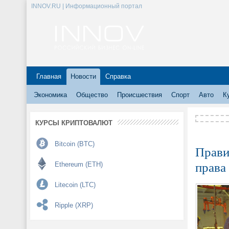
INNOV.RU | Информационный портал
Главная
Новости
Справка
Экономика
Общество
Происшествия
Спорт
Авто
К
КУРСЫ КРИПТОВАЛЮТ
Bitcoin (BTC)
Прави
права
Ethereum (ETH)
Litecoin (LTC)
Ripple (XRP)