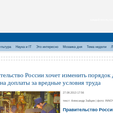
каждый месяц нас
ультура
Наука и IT
Это интересно
Мозаика дня
Тема недели
Л
тельство России хочет изменить порядок 
 на доплаты за вредные условия труда
27.08.2013 17:56
текст: Александр Зайцев | фото: INNO
Правительство Росси