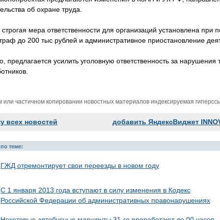
ельства об охране труда.
строгая мера ответственности для организаций установлена при 
траф до 200 тыс рублей и административное приостановление дея
о, предлагается усилить уголовную ответственность за нарушения 
ботников.
м или частичном копировании новостных материалов индексируемая гиперссыл
ку всех новостей
добавить ЯндексВиджет INNO
по теме:
ГЖД отремонтирует свои переезды в новом году
С 1 января 2013 года вступают в силу изменения в Кодекс
Российской Федерации об административных правонарушениях
Некоторые автобусные маршруты 31-го проработают до 00 часов