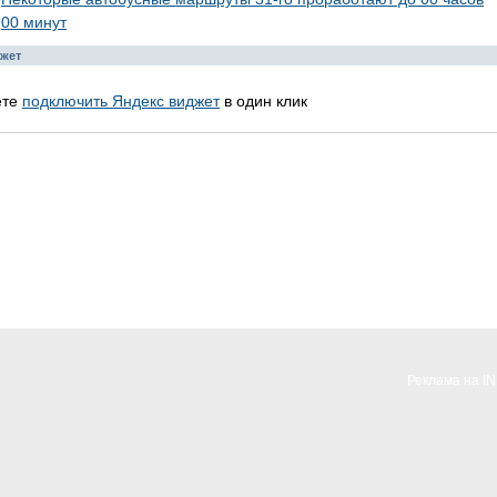
00 минут
жет
ете
подключить Яндекс виджет
в один клик
Реклама на I