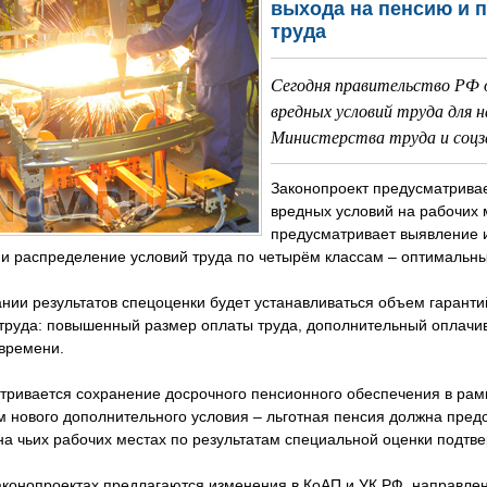
выхода на пенсию и 
труда
Сегодня правительство РФ о
вредных условий труда для 
Министерства труда и соц
Законопроект предусматрива
вредных условий на рабочих 
предусматривает выявление 
и распределение условий труда по четырём классам – оптимальны
нии результатов спецоценки будет устанавливаться объем гаранти
 труда: повышенный размер оплаты труда, дополнительный оплачи
 времени.
ривается сохранение досрочного пенсионного обеспечения в рамк
 нового дополнительного условия – льготная пенсия должна предо
на чьих рабочих местах по результатам специальной оценки подтв
аконопроектах предлагаются изменения в КоАП и УК РФ, направле