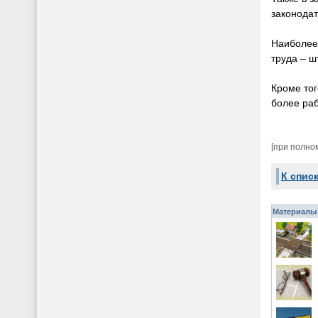
законодат
Наиболее 
труда – ш
Кроме тог
более ра
[при полно
К спис
Материалы 