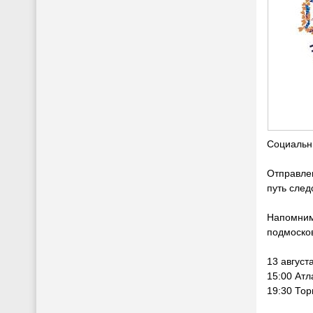
Социальн
Отправлен
путь след
Напомним,
подмосков
13 август
15:00 Атл
19:30 Тор