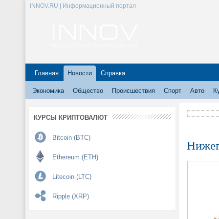
INNOV.RU | Информационный портал
Главная
Новости
Справка
Экономика
Общество
Происшествия
Спорт
Авто
К
КУРСЫ КРИПТОВАЛЮТ
Bitcoin (BTC)
Нижег
Ethereum (ETH)
Litecoin (LTC)
Ripple (XRP)