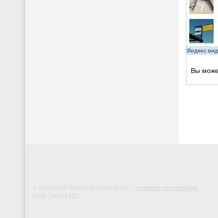
Яндекс вид
Вы мож
© 1996-2018
INNOV.RU (Иннов.ру)
* - правила пользования
ISSN: 2414-5122