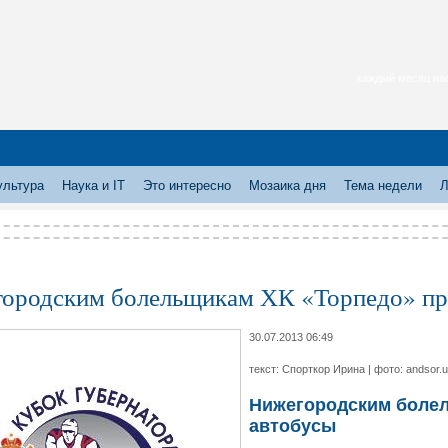
каждый месяц нас
ультура
Наука и IT
Это интересно
Мозаика дня
Тема недели
Л
ородским болельщикам ХК «Торпедо» пр
30.07.2013 06:49
текст: Спорткор Ирина | фото: andsor.
Нижегородским болел
автобусы