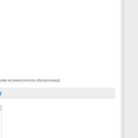
ка на www.innov.ru обязательна]
V