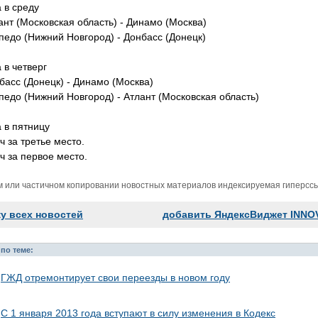
а в среду
ант (Московская область) - Динамо (Москва)
педо (Нижний Новгород) - Донбасс (Донецк)
 в четверг
басс (Донецк) - Динамо (Москва)
педо (Нижний Новгород) - Атлант (Московская область)
а в пятницу
ч за третье место.
ч за первое место.
м или частичном копировании новостных материалов индексируемая гиперссыл
ку всех новостей
добавить ЯндексВиджет INNO
по теме:
ГЖД отремонтирует свои переезды в новом году
С 1 января 2013 года вступают в силу изменения в Кодекс