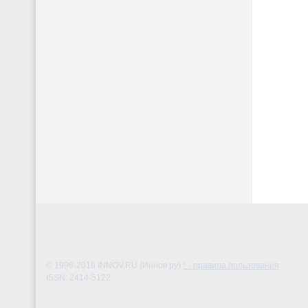
© 1996-2018
INNOV.RU (Иннов.ру)
* - правила пользования
ISSN: 2414-5122