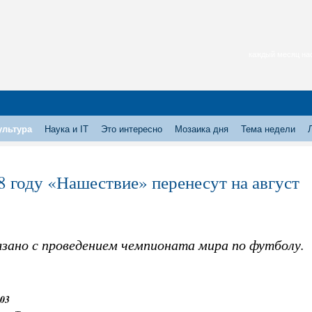
каждый месяц нас
ультура
Наука и IT
Это интересно
Мозаика дня
Тема недели
8 году «Нашествие» перенесут на август
язано с проведением чемпионата мира по футболу.
:03