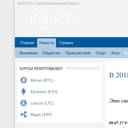
INNOV.RU | Информационный портал
Главная
Новости
Справка
Экономика
Общество
Происшествия
Спорт
Авто
К
КУРСЫ КРИПТОВАЛЮТ
В 201
Bitcoin (BTC)
Ethereum (ETH)
Это св
Litecoin (LTC)
Ripple (XRP)
09.07.17 9