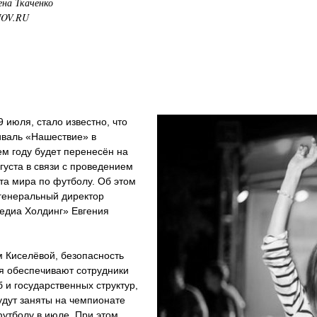
ена Ткаченко
NOV.RU
9 июля, стало известно, что
иваль «Нашествие» в
м году будет перенесён на
густа в связи с проведением
та мира по футболу. Об этом
генеральный директор
едиа Холдинг» Евгения
 Киселёвой, безопасность
я обеспечивают сотрудники
 и государственных структур,
удут заняты на чемпионате
утболу в июле. При этом