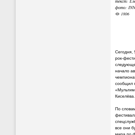
текст: Ел
фото: IN
1806
Сегодня, 
рок-фест
следующе
начало ав
чемпиона
сообщил 
«Мультим
Киселёва.
По словам
фестивал
спецслужб
все они б
мира по ф