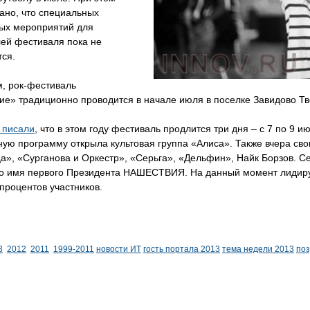
ано, что специальных
ых мероприятий для
лей фестиваля пока не
ся.
, рок-фестиваль
е» традиционно проводится в начале июля в поселке Завидово Тв
 писали
, что в этом году фестиваль продлится три дня – с 7 по 9
ую программу открыла культовая группа «Алиса». Также вчера сво
», «Сурганова и Оркестр», «Серьга», «Дельфин», Найк Борзов. Се
о имя первого Президента НАШЕСТВИЯ. На данный момент лидируе
процентов участников.
3
2012
2011
1999-2011
новости ИТ
гость портала 2013
тема недели 2013
по