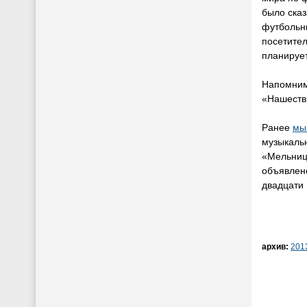
было сказ
футбольн
посетите
планирует
Напомним
«Нашестви
Ранее
мы
музыкальн
«Мельница
объявлен
двадцати 
архив:
201