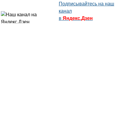
Подписывайтесь на наш
канал
в
Яндекс.Дзен
Здесь есть другие наши
статьи!
Поиск
Карта сайта
© 1996-2026 INNOV.RU (Иннов.ру) -
информационное агентство.
* -
правила пользования