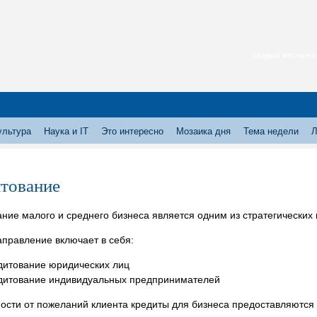
каждый месяц нас
ультура
Наука и IT
Это интересно
Мозаика дня
Тема недели
Л
тование
ние малого и среднего бизнеса является одним из стратегических
правление включает в себя:
дитование юридических лиц
дитование индивидуальных предпринимателей
ости от пожеланий клиента кредиты для бизнеса предоставляются 