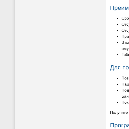
Преим
Сро
Отс
Отс
При
В к
иму
Гиб
Для по
Поз
Наш
Под
Бан
Пок
Получите 
Прогр