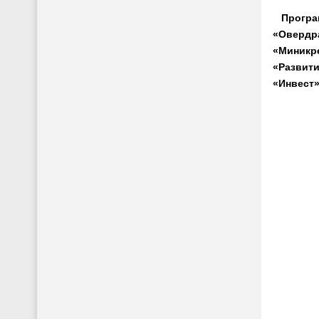
Програ
«Овердр
«Миникр
«Развит
«Инвест