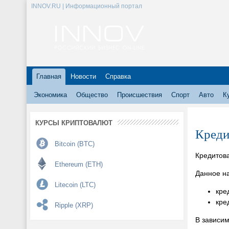
INNOV.RU | Информационный портал
Главная
Новости
Справка
Экономика
Общество
Происшествия
Спорт
Авто
К
КУРСЫ КРИПТОВАЛЮТ
Креди
Bitcoin (BTC)
Кредитова
Ethereum (ETH)
Данное на
Litecoin (LTC)
кре
кре
Ripple (XRP)
В зависим