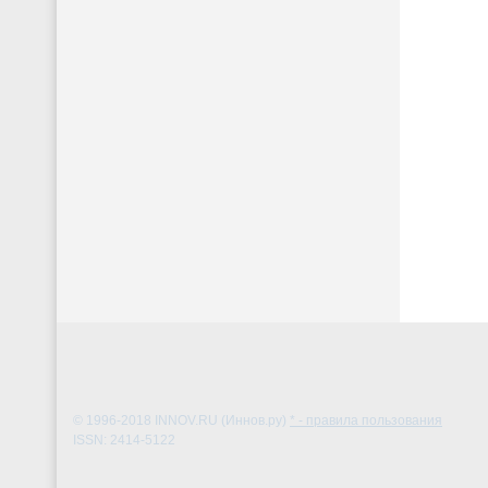
© 1996-2018
INNOV.RU (Иннов.ру)
* - правила пользования
ISSN: 2414-5122