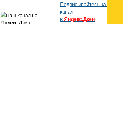
Подписывайтесь на наш
канал
в
Яндекс.Дзен
Здесь есть другие наши
статьи!
Поиск
Карта сайта
© 1996-2026 INNOV.RU (Иннов.ру) -
информационное агентство.
* -
правила пользования