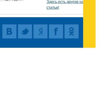
Здесь есть другие наши
статьи!
Поиск
Карта сайта
© 1996-2026 INNOV.RU (Иннов.ру) -
информационное агентство.
* -
правила пользования
ISSN: 2414-5122
E-mail редакции: