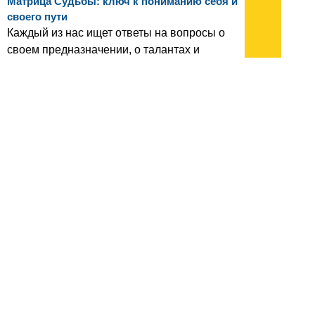
Матрица Судьбы: ключ к пониманию себя и
своего пути
Каждый из нас ищет ответы на вопросы о
своем предназначении, о талантах и
жизненных уроках, и в психологической
области в разное время появляются
инструменты, помогающие пролить свет на
скрытые аспекты личности
(с) Все права принадлежат INNOV.RU
Новости 1 - 20 из 13061
Начало | Пред. |
1
2
3
4
5
|
След.
|
Конец
архив:
2013
2012
2011
1999-2011
новости ИТ
гость портала 2013
тема недели 2013
поздравления