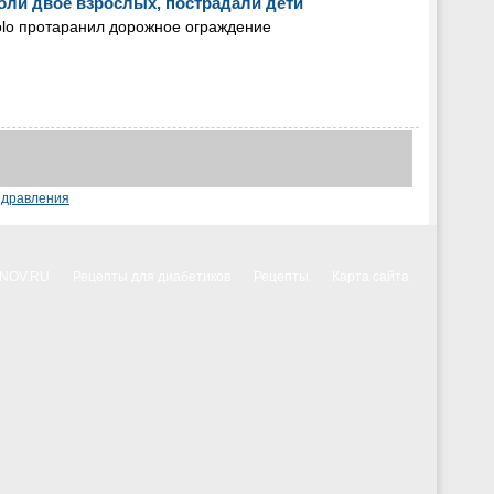
бли двое взрослых, пострадали дети
olo протаранил дорожное ограждение
здравления
NNOV.RU
Рецепты для диабетиков
Рецепты
Карта сайта