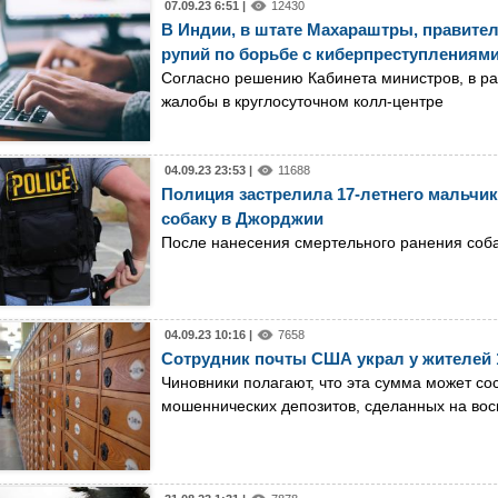
07.09.23 6:51 |
12430
В Индии, в штате Махараштры, правите
рупий по борьбе с киберпреступлениям
Согласно решению Кабинета министров, в рам
жалобы в круглосуточном колл-центре
04.09.23 23:53 |
11688
Полиция застрелила 17-летнего мальчика
собаку в Джорджии
После нанесения смертельного ранения соба
04.09.23 10:16 |
7658
Сотрудник почты США украл у жителей 
Чиновники полагают, что эта сумма может с
мошеннических депозитов, сделанных на вос