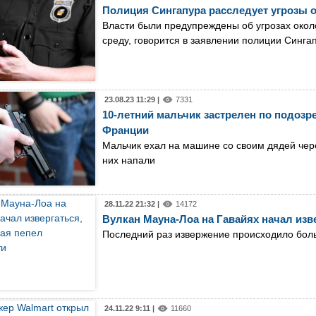
Полиция Сингапура расследует угрозы о
Власти были предупреждены об угрозах около
среду, говорится в заявлении полиции Синга
23.08.23 11:29 |
7331
10-летний мальчик застрелен по подозр
Франции
Мальчик ехал на машине со своим дядей чер
них напали
28.11.22 21:32 |
14172
Вулкан Мауна-Лоа на Гавайях начал изв
Последний раз извержение происходило бол
24.11.22 9:11 |
11660