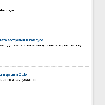
ю
а Флориду
ета застрелен в кампусе
йан Джеймс заявил в понедельник вечером, что еще
и в доме в США
ийство и самоубийство