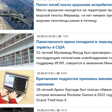
Пилот погиб после крушения истребите
Место крушения находится на территории пр
морской пехоты Мирамар, «и нет никаких пр
морские пехотинцы ранее в пятницу
26.08.23 15:49 |
7535
Пакистанского врача посадили в тюрьм
теракты в США
31-летний Мухаммад Масуд был приговорен в
последующим пятилетним освобождением под
поддержку ИГИЛ, говорится в заявлении Мин
24.08.23 0:51 |
8395
Британские подростки признаны виновн
кампании
18-летний Арион Куртадж был описан обвинен
которая взломала Rockstar Games в 2022 го
Grand Theft Auto 6
24.08.23 0:46 |
8473