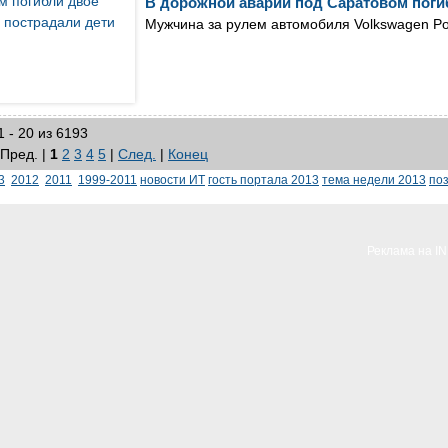
В дорожной аварии под Саратовом поги
Мужчина за рулем автомобиля Volkswagen P
 - 20 из 6193
 Пред. |
1
2
3
4
5
|
След.
|
Конец
3
2012
2011
1999-2011
новости ИТ
гость портала 2013
тема недели 2013
по
Реклама на I