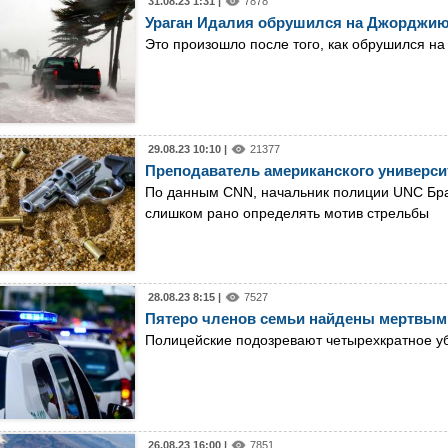
31.08.23 1:31 |
7878
Ураган Идалия обрушился на Джорджи
Это произошло после того, как обрушился н
29.08.23 10:10 |
21377
Преподаватель американского университ
По данным CNN, начальник полиции UNC Бра
слишком рано определять мотив стрельбы
28.08.23 8:15 |
7527
Пятеро членов семьи найдены мертвым
Полицейские подозревают четырехкратное уб
26.08.23 16:00 |
7851