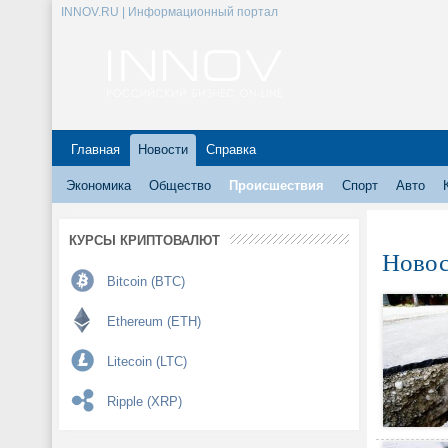
INNOV.RU | Информационный портал
Главная
Новости
Справка
Экономика
Общество
Происшествия
Спорт
Авто
КУРСЫ КРИПТОВАЛЮТ
Новос
Bitcoin (BTC)
Ethereum (ETH)
Litecoin (LTC)
Ripple (XRP)