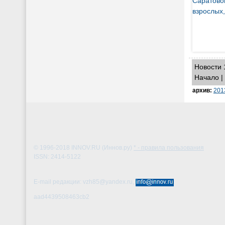
Новости 1
Начало |
архив:
201
© 1996-2018
INNOV.RU (Иннов.ру)
* - правила пользования
ISSN: 2414-5122
E-mail редакции: vzh85@yandex.ru,
aad4439508463cb2