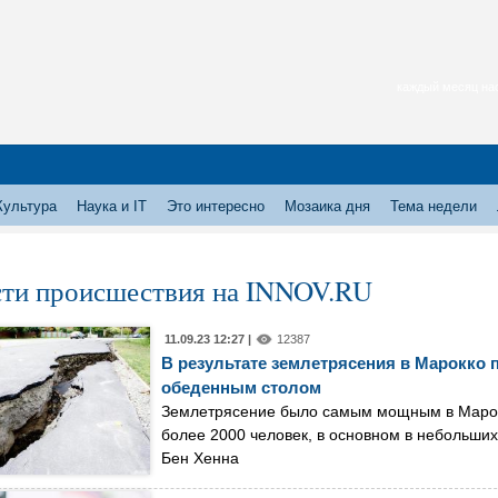
каждый месяц нас
Культура
Наука и IT
Это интересно
Мозаика дня
Тема недели
ти происшествия на INNOV.RU
11.09.23 12:27 |
12387
В результате землетрясения в Марокко п
обеденным столом
Землетрясение было самым мощным в Марокко
более 2000 человек, в основном в небольших 
Бен Хенна