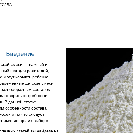
NOV.RU
Введение
тской смеси — важный и
нный шаг для родителей,
е могут кормить ребенка
Современные детские смеси
 разнообразным составом,
влетворить потребности
. В данной статье
им особенности состава
месей и на что следует
внимание при их выборе.
лезных статей вы найдете на