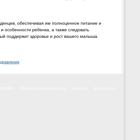
денцев, обеспечивая им полноценное питание и
и особенности ребенка, а также следовать
ый поддержит здоровье и рост вашего малыша.
здравления
NNOV.RU
Рецепты для диабетиков
Рецепты
Карта сайта