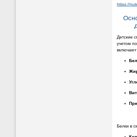
https://nut
Осн
Детские 
учетом п
включают 
Бел
Жи
Уг
Вит
Пре
Белки в с
Кор