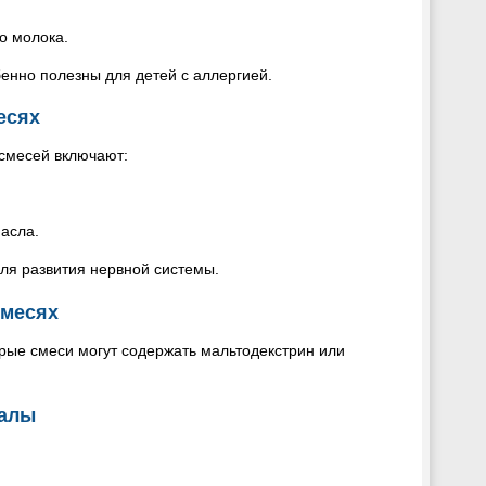
о молока.
бенно полезны для детей с аллергией.
есях
 смесей включают:
масла.
для развития нервной системы.
смесях
орые смеси могут содержать мальтодекстрин или
ралы