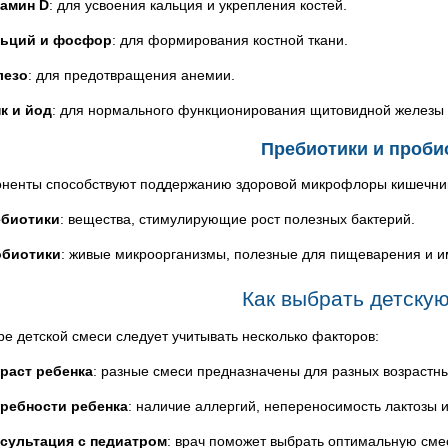
амин D
: для усвоения кальция и укрепления костей.
ьций и фосфор
: для формирования костной ткани.
лезо
: для предотвращения анемии.
к и йод
: для нормального функционирования щитовидной железы
Пребиотики и проби
оненты способствуют поддержанию здоровой микрофлоры кишечни
биотики
: вещества, стимулирующие рост полезных бактерий.
обиотики
: живые микроорганизмы, полезные для пищеварения и и
Как выбрать детску
е детской смеси следует учитывать несколько факторов:
раст ребенка
: разные смеси предназначены для разных возрастны
ребности ребенка
: наличие аллергий, непереносимость лактозы и
сультация с педиатром
: врач поможет выбрать оптимальную смес