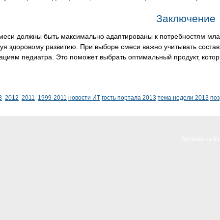
Заключение
смеси должны быть максимально адаптированы к потребностям мла
уя здоровому развитию. При выборе смеси важно учитывать состав 
ациям педиатра. Это поможет выбрать оптимальный продукт, котор
3
2012
2011
1999-2011
новости ИТ
гость портала 2013
тема недели 2013
по
Реклама на I