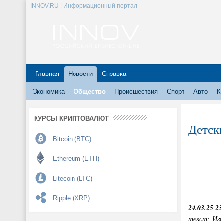
INNOV.RU | Информационный портал
Главная
Новости
Справка
Экономика
Общество
Происшествия
Спорт
Авто
К
КУРСЫ КРИПТОВАЛЮТ
Детск
Bitcoin (BTC)
Ethereum (ETH)
Litecoin (LTC)
Ripple (XRP)
24.03.25 2
текст: Иг