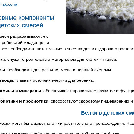
rilak.com/
.
овные компоненты
детских смесей
смеси разрабатываются с
отребностей младенцев и
все необходимые питательные вещества для их здорового роста и
ки
: служат строительным материалом для клеток и тканей.
ры
: необходимы для развития мозга и нервной системы.
леводы
: главный источник энергии для ребенка.
амины и минералы
: обеспечивают правильное развитие и функц
биотики и пробиотики
: способствуют здоровому пищеварению и
Белки в детских см
месях могут быть животного или растительного происхождения. Ча
овье молоко
: наиболее распространенный источник белка.