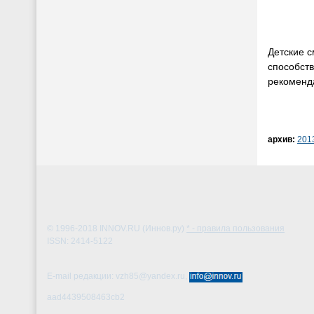
Детские 
способств
рекоменд
архив:
201
© 1996-2018
INNOV.RU (Иннов.ру)
* - правила пользования
ISSN: 2414-5122
E-mail редакции: vzh85@yandex.ru,
aad4439508463cb2