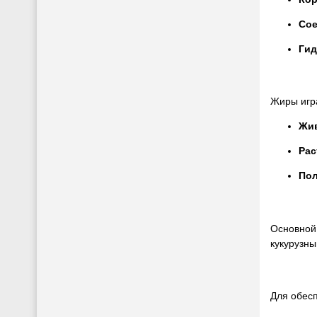
Сое
Гид
Жиры игра
Жи
Рас
По
Основной 
кукурузны
Для обесп