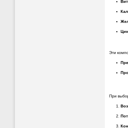
Вит
Кал
Же
Цин
Эти комп
Пре
Пр
При выбор
Воз
Пот
Кон