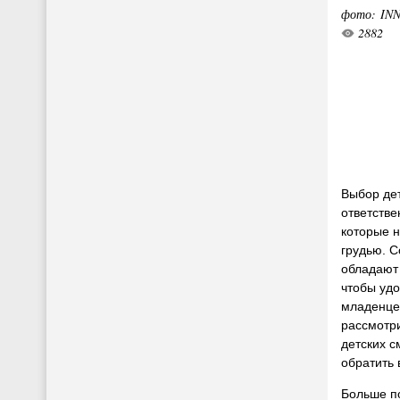
фото: IN
2882
Выбор де
ответстве
которые н
грудью. 
обладают
чтобы удо
младенцев
рассмотр
детских с
обратить 
Больше по