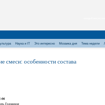
каждый месяц нас
ультура
Наука и IT
Это интересно
Мозаика дня
Тема недели
ие смеси: особенности состава
3:06
орь Голованов