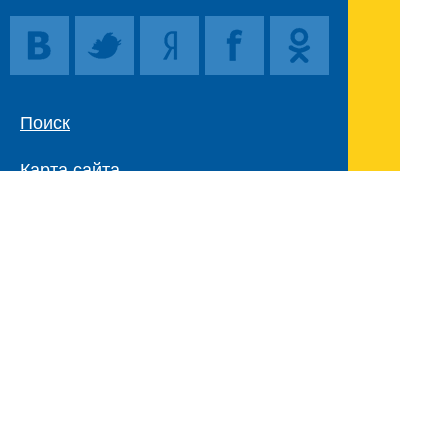
Поиск
Карта сайта
© 1996-2026 INNOV.RU (Иннов.ру) -
информационное агентство.
* -
правила пользования
ISSN: 2414-5122
E-mail редакции:
Полная версия сайта