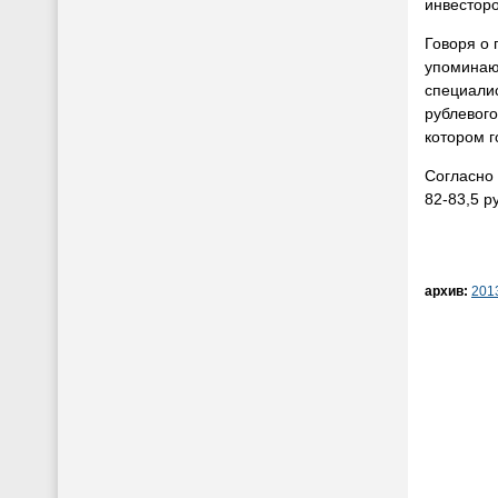
инвесторо
Говоря о 
упоминают
специали
рублевого
котором г
Согласно 
82-83,5 р
архив:
201