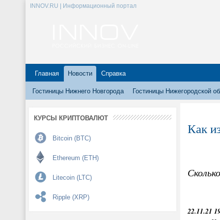
INNOV.RU | Информационный портал
Главная
Новости
Справка
Гостиницы Нижнего Новгорода
Гостиницы Нижегородской об
КУРСЫ КРИПТОВАЛЮТ
Как и
Bitcoin (BTC)
Ethereum (ETH)
Скольк
Litecoin (LTC)
Ripple (XRP)
22.11.21 1