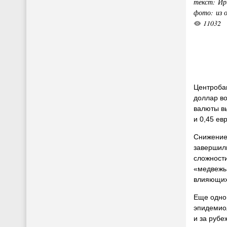
текст: Ир
фото: из 
11032
Центробан
доллар во
валюты вы
и 0,45 ев
Снижение
завершили
сложност
«медвежью
влияющих 
Еще одно 
эпидемиол
и за рубе