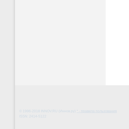
© 1996-2018
INNOV.RU (Иннов.ру)
* - правила пользования
ISSN: 2414-5122