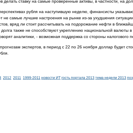
в делать ставку на самые проверенные активы, в частности, на дол
перспективах рубля на наступившую неделю, финансисты указываю
 не самые лучшие настроения на рынке из-за ухудшения ситуации
стов, вряд ли стоит рассчитывать на подорожание нефти в ближа
 долга также не способствуют укреплению национальной валюты в
оворят аналитики, - возможная поддержка со стороны налогового п
прогнозам экспертов, в период с 22 по 26 ноября доллар будет сто
убля.
3
2012
2011
1999-2011
новости ИТ
гость портала 2013
тема недели 2013
по