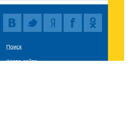
Поиск
Карта сайта
© 1996-2026 INNOV.RU (Иннов.ру) -
информационное агентство.
* -
правила пользования
ISSN: 2414-5122
E-mail редакции:
Полная версия сайта