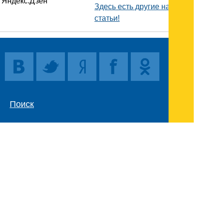
Здесь есть другие наши
статьи!
Поиск
Карта сайта
© 1996-2026 INNOV.RU (Иннов.ру) -
информационное агентство.
* -
правила пользования
ISSN: 2414-5122
E-mail редакции: