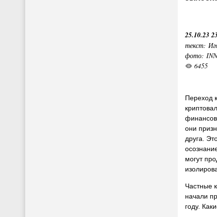
25.10.23 2
текст: Иг
фото: IN
6455
Переход 
криптова
финансов
они приз
друга. Эт
осознание
могут про
изолиров
Частные 
начали пр
году. Как