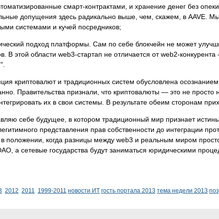
втоматизированные смарт-контрактами, и хранение денег без опек
льные допущения здесь радикально выше, чем, скажем, в AAVE. 
ыми системами и кучей посредников;
ческий подход платформы. Сам по себе блокчейн не может улучши
в. В этой области web3-стартап не отличается от web2-конкурента 
".
ция криптовалют и традиционных систем обусловлена осознанием 
нно. Правительства признали, что криптовалюты — это не просто 
интегрировать их в свои системы. В результате обеим сторонам пр
вляю себе будущее, в котором традиционный мир признает истины
легитимного представления прав собственности до интеграции про
 в положении, когда разницы между web3 и реальным миром прост
DAO, а сетевые государства будут заниматься юридическими проце
3
2012
2011
1999-2011
новости ИТ
гость портала 2013
тема недели 2013
по