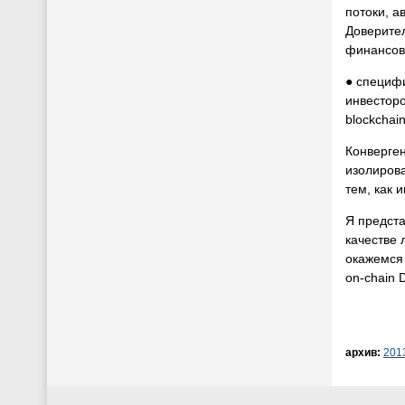
потоки, а
Доверите
финансов
● специфи
инвесторо
blockchain
Конверген
изолирова
тем, как 
Я предста
качестве 
окажемся
on-chain 
архив:
201