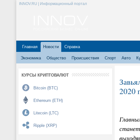
INNOV.RU | Информационный портал
Главная
Новости
Справка
Экономика
Общество
Происшествия
Спорт
Авто
К
КУРСЫ КРИПТОВАЛЮТ
Завья
Bitcoin (BTC)
2020 
Ethereum (ETH)
Litecoin (LTC)
Главны
Ripple (XRP)
станет 
выходя