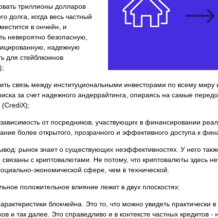
овать триллионы долларов
го долга, когда весь частный
местится в ончейн, и
ть невероятно безопасную,
ицированную, надежную
ь для стейблкоинов
);
чить связь между институциональными инвесторами по всему миру
риска за счет надежного андеррайтинга, опираясь на самые пере
(CrediX);
 зависимость от посредников, участвующих в финансировании реал
здание более открытого, прозрачного и эффективного доступа к фин
вод: рынок знает о существующих неэффективностях. У него также 
 связаны с криптовалютами. Не потому, что криптовалюты здесь не
социально-экономической сфере, чем в технической.
ьное положительное влияние лежит в двух плоскостях:
арактеристики блокчейна. Это то, что можно увидеть практически в
ов и так далее. Это справедливо и в контексте частных кредитов 