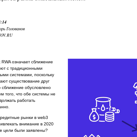
3:14
орь Голованов
NOV.RU
к RWA означает сближение
лют с традиционными
ыми системами, поскольку
нают существование друг
о сближение обусловлено
м того, что обе системы не
должать работать
анно.
кредитные рынки в web3
ивлекать внимание в 2020
ие цели были заявлены?