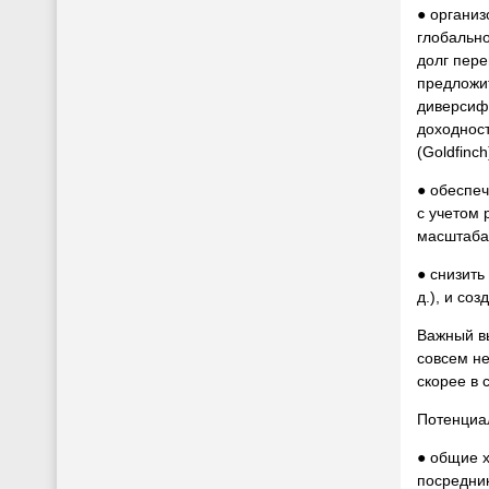
● организ
глобально
долг пере
предложи
диверсиф
доходност
(Goldfinch
● обеспе
с учетом 
масштаба 
● снизить
д.), и со
Важный вы
совсем не
скорее в 
Потенциал
● общие х
посредник