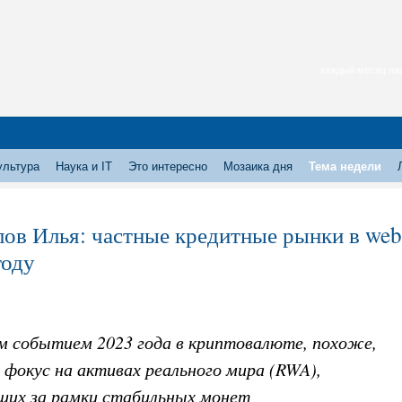
каждый месяц нас
ультура
Наука и IT
Это интересно
Мозаика дня
Тема недели
лов Илья: частные кредитные рынки в web
году
м событием 2023 года в криптовалюте, похоже,
фокус на активах реального мира (RWA),
щих за рамки стабильных монет