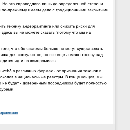
и. Но это справедливо лишь до определенной степени.
Мы по-прежнему имеем дело с традиционными закрытыми
ть технику андеррайтинга или снизить риски для
- здесь вы не можете сказать "потому что мы на
того, что обе системы больше не могут существовать
ниша для спекулянтов, но все еще ломают голову над
иходится идти на компромиссы.
 web3 в различных формах - от признания токенов в
токолов в национальные реестры. В конце концов, мы
о не будет - доверенным посредником будет полностью
дурами.
здравления