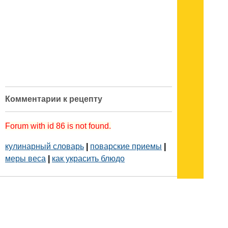
Комментарии к рецепту
Forum with id 86 is not found.
кулинарный словарь
|
поварские приемы
|
меры веса
|
как украсить блюдо
Подписывайтесь на наш
канал
в
Яндекс.Дзен
Здесь есть другие наши