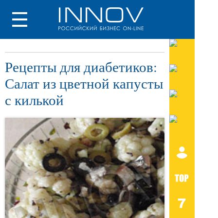
Рецепты для диабетиков:
Салат из цветной капусты
с килькой