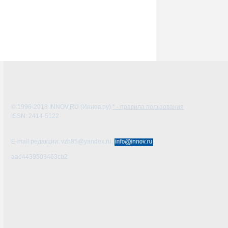
© 1996-2018
INNOV.RU (Иннов.ру)
* - правила пользования
ISSN: 2414-5122
E-mail редакции: vzh85@yandex.ru,
aad4439508463cb2