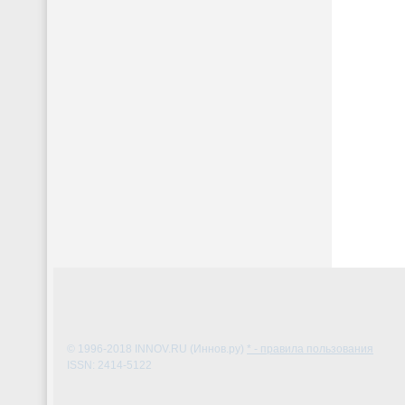
© 1996-2018
INNOV.RU (Иннов.ру)
* - правила пользования
ISSN: 2414-5122