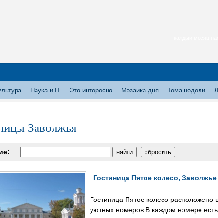
каждый месяц нас
ультура
Наука и IT
Это интересно
Мозаика дня
Тема недели
Л
ницы Заволжья
ие:
Гостиница Пятое колесо, Заволжье
Гостиница Пятое колесо расположено в
уютных номеров.В каждом номере есть 