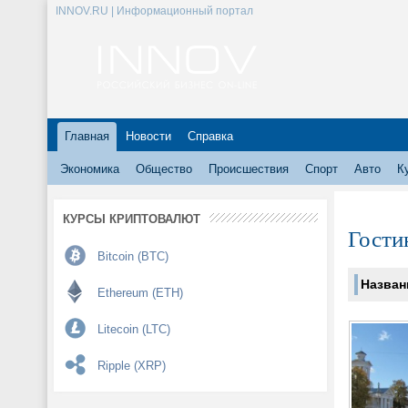
INNOV.RU | Информационный портал
Главная
Новости
Справка
Экономика
Общество
Происшествия
Спорт
Авто
К
КУРСЫ КРИПТОВАЛЮТ
Гости
Bitcoin (BTC)
Назван
Ethereum (ETH)
Litecoin (LTC)
Ripple (XRP)