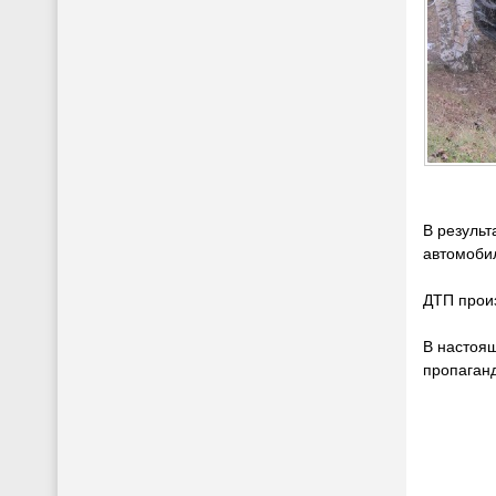
В результ
автомобил
ДТП произ
В настоящ
пропаган