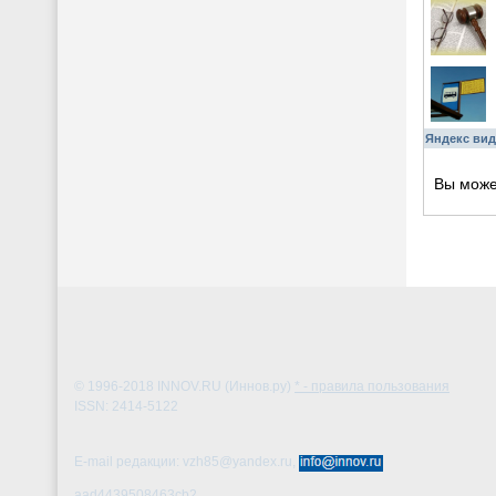
Яндекс вид
Вы мож
© 1996-2018
INNOV.RU (Иннов.ру)
* - правила пользования
ISSN: 2414-5122
E-mail редакции: vzh85@yandex.ru,
aad4439508463cb2