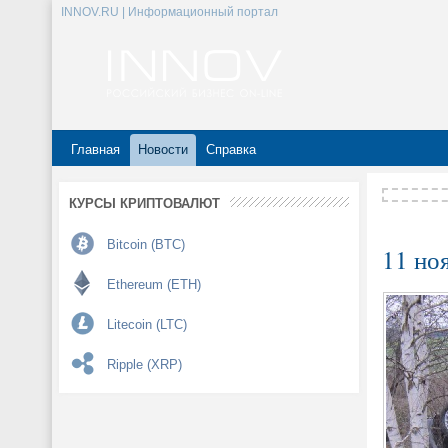
INNOV.RU | Информационный портал
Главная
Новости
Справка
КУРСЫ КРИПТОВАЛЮТ
Bitcoin (BTC)
11 но
Ethereum (ETH)
Litecoin (LTC)
Ripple (XRP)