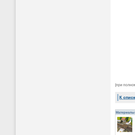
[при полно
К спис
Материалы 