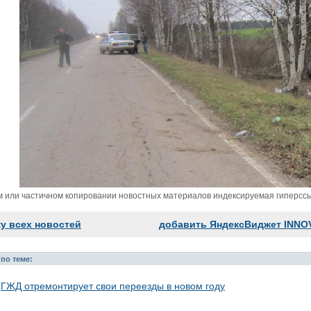
м или частичном копировании новостных материалов индексируемая гиперссыл
ку всех новостей
добавить ЯндексВиджет INNO
по теме:
ГЖД отремонтирует свои переезды в новом году