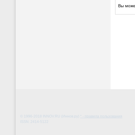
Вы мож
© 1996-2018
INNOV.RU (Иннов.ру)
* - правила пользования
ISSN: 2414-5122