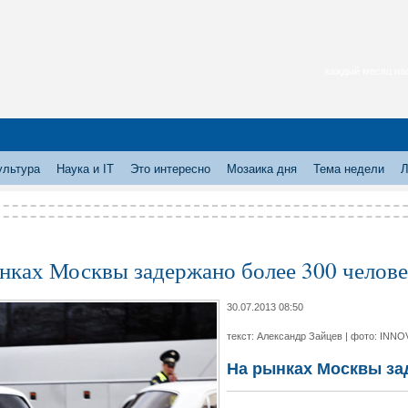
каждый месяц нас
ультура
Наука и IT
Это интересно
Мозаика дня
Тема недели
Л
нках Москвы задержано более 300 челов
30.07.2013 08:50
текст: Александр Зайцев | фото: INNO
На рынках Москвы за