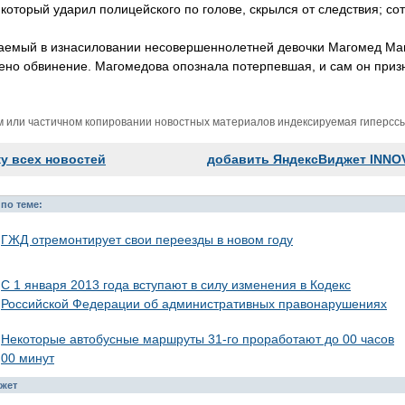
который ударил полицейского по голове, скрылся от следствия; со
аемый в изнасиловании несовершеннолетней девочки Магомед Маг
ено обвинение. Магомедова опознала потерпевшая, и сам он приз
м или частичном копировании новостных материалов индексируемая гиперссыл
ку всех новостей
добавить ЯндексВиджет INNO
по теме:
ГЖД отремонтирует свои переезды в новом году
С 1 января 2013 года вступают в силу изменения в Кодекс
Российской Федерации об административных правонарушениях
Некоторые автобусные маршруты 31-го проработают до 00 часов
00 минут
жет