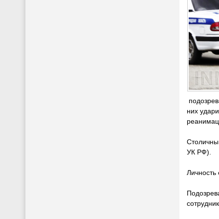
подозрева
них удари
реанимац
Столичный
УК РФ).
Личность 
Подозрева
сотрудник