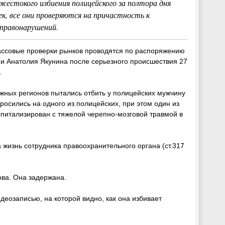
 жестокого избиения полицейского за полтора дня
к, все они проверяются на причастность к
 правонарушений.
ассовые проверки рынков проводятся по распоряжению
и Анатолия Якунина после серьезного происшествия 27
.
южных регионов пытались отбить у полицейских мужчину
росились на одного из полицейских, при этом один из
спитализирован с тяжелой черепно-мозговой травмой в
а жизнь сотрудника правоохранительного органа (ст.317
ова. Она задержана.
деозаписью, на которой видно, как она избивает