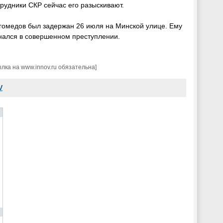
трудники СКР сейчас его разыскивают.
омедов был задержан 26 июля на Минской улице. Ему
нался в совершенном преступлении.
ка на www.innov.ru обязательна]
V