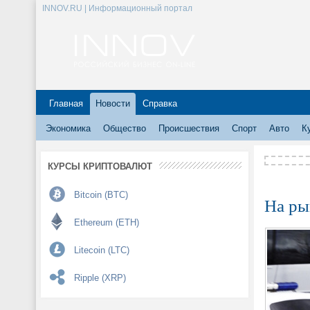
INNOV.RU | Информационный портал
Главная
Новости
Справка
Экономика
Общество
Происшествия
Спорт
Авто
К
КУРСЫ КРИПТОВАЛЮТ
Bitcoin (BTC)
На ры
Ethereum (ETH)
Litecoin (LTC)
Ripple (XRP)