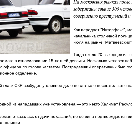
На московских рынках после
задержаны свыше 300 челове
совершению преступлений и
Как передает "Интерфакс", м
начальника столичной полици
июля на рынке "Матвеевский"
Тогда около 20 выходцев из 
емого в изнасиловании 15-летней девочки. Несколько человек наб
л офицера по голове кастетом. Пострадавший оперативник был го
ионное отделение.
 главк СКР возбудил уголовное дело по статье о посягательстве н
одной из нападавших уже установлена — это некто Халимат Расул
емая отказалась от дачи показаний, но её вина подтверждается ви
а полиции.