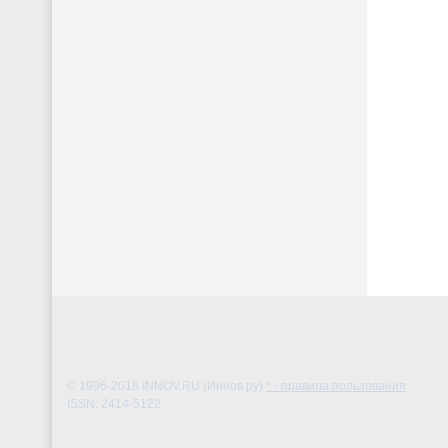
© 1996-2018
INNOV.RU (Иннов.ру)
* - правила пользования
ISSN: 2414-5122