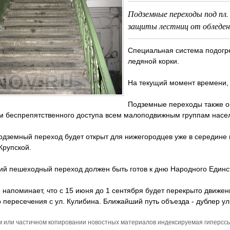
Подземные переходы под пл
защиты лестниц от обледене
Специальная система подогре
ледяной корки.
На текущий момент времени, 
Подземные переходы также о
ам беспрепятственного доступа всем малоподвижным группам насе
дземный переход будет открыт для нижегородцев уже в середине 
Крупской.
й пешеходный переход должен быть готов к дню Народного Единс
напоминает, что с 15 июня до 1 сентября будет перекрыто движени
 пересечения с ул. Кулибина. Ближайший путь объезда - дублер у
м или частичном копировании новостных материалов индексируемая гиперссыл