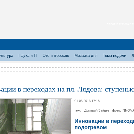
каждый месяц нас
ультура
Наука и IT
Это интересно
Мозаика дня
Тема недели
Л
ации в переходах на пл. Лядова: ступеньк
01.06.2013 17:18
текст: Дмитрий Зайцев | фото: INNOV.
Инновации в перехода
подогревом