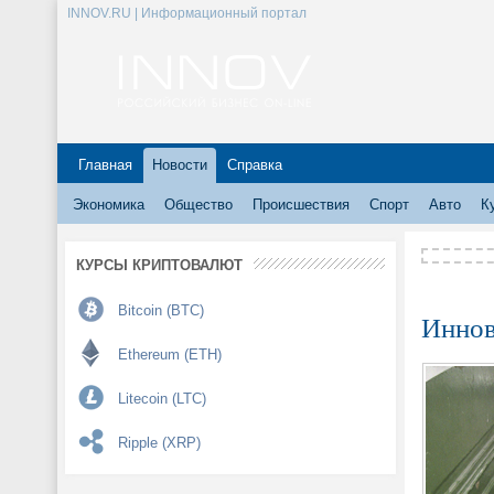
INNOV.RU | Информационный портал
Главная
Новости
Справка
Экономика
Общество
Происшествия
Спорт
Авто
К
КУРСЫ КРИПТОВАЛЮТ
Bitcoin (BTC)
Иннов
Ethereum (ETH)
Litecoin (LTC)
Ripple (XRP)