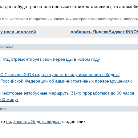
а долга будет равна или превысит стоимость машины, то автомоб
м или частичном копировании новостных материалов индексируемая гиперссыл
ку всех новостей
добавить ЯндексВиджет INNO
по теме:
ГЖД отремонтирует свои переезды в новом году
С 1 января 2013 года вступают в силу изменения в Кодекс
Российской Федерации об административных правонарушениях
Некоторые автобусные маршруты 31-го проработают до 00 часов
00 минут
жет
ете
подключить Яндекс виджет
в один клик