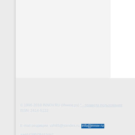
© 1996-2018
INNOV.RU (Иннов.ру)
* - правила пользования
ISSN: 2414-5122
E-mail редакции: vzh85@yandex.ru,
aad4439508463cb2