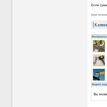
Если сумм
[при полно
К спис
Материалы 
Яндекс вид
Вы мож