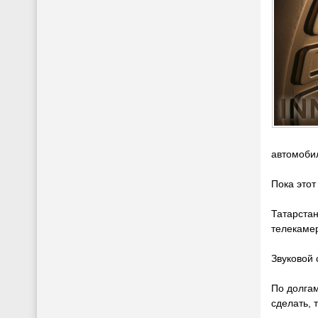
автомоби
Пока этот
Татарста
телекаме
Звуковой 
По долгам
сделать, 