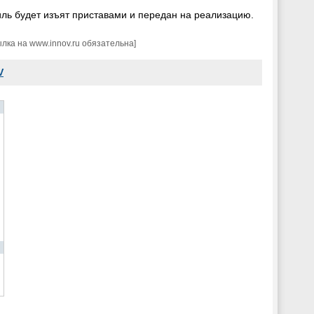
иль будет изъят приставами и передан на реализацию.
ка на www.innov.ru обязательна]
V