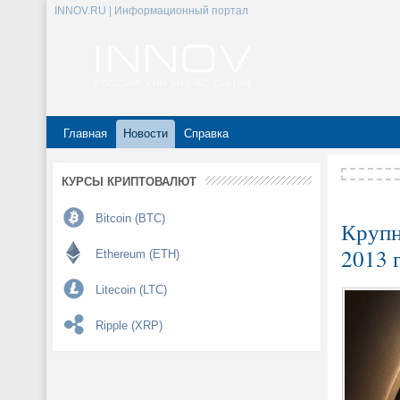
INNOV.RU | Информационный портал
Главная
Новости
Справка
КУРСЫ КРИПТОВАЛЮТ
Bitcoin (BTC)
Крупн
2013 
Ethereum (ETH)
Litecoin (LTC)
Ripple (XRP)