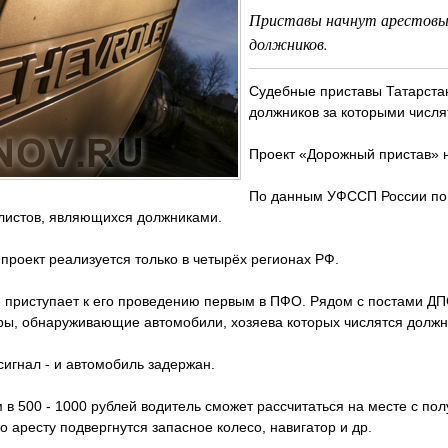
Приставы начнут арестовыв
должников.
Судебные приставы Татарстан
должников за которыми числ
Проект «Дорожный пристав» на
По данным УФССП России по Т
листов, являющихся должниками.
 проект реализуется только в четырёх регионах РФ.
н приступает к его проведению первым в ПФО. Рядом с постами Д
ры, обнаруживающие автомобили, хозяева которых числятся должн
сигнал - и автомобиль задержан.
 в 500 - 1000 рублей водитель сможет рассчитаться на месте с пол
то аресту подвергнутся запасное колесо, навигатор и др.