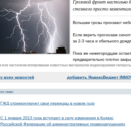
Грозовой фронт настолько 
стемнело просто моменталь
Вспышки грозы пронзают небо
Если верить прогнозам синоп
за 2-3 часа и обильного дождя
Пока же нижегородцам остает
предварительно плотно закры
м или частичном копировании новостных материалов индексируемая гиперссыл
ку всех новостей
добавить ЯндексВиджет INNO
по теме:
ГЖД отремонтирует свои переезды в новом году
С 1 января 2013 года вступают в силу изменения в Кодекс
Российской Федерации об административных правонарушениях