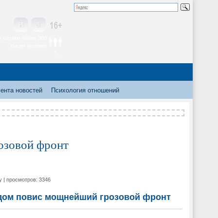
 читают более 300
тысяч человек
ента новостей
Психология отношений
озовой фронт
y | просмотров: 3346
дом повис мощнейший грозовой фронт