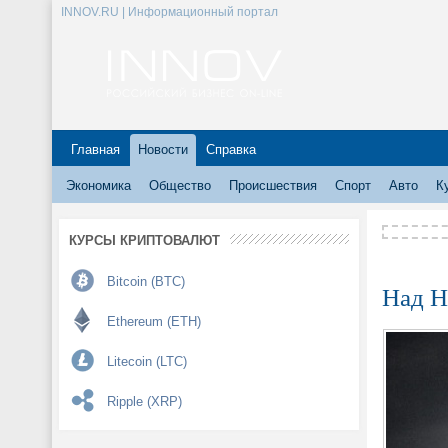
INNOV.RU | Информационный портал
Главная
Новости
Справка
Экономика
Общество
Происшествия
Спорт
Авто
К
КУРСЫ КРИПТОВАЛЮТ
Bitcoin (BTC)
Над Н
Ethereum (ETH)
Litecoin (LTC)
Ripple (XRP)