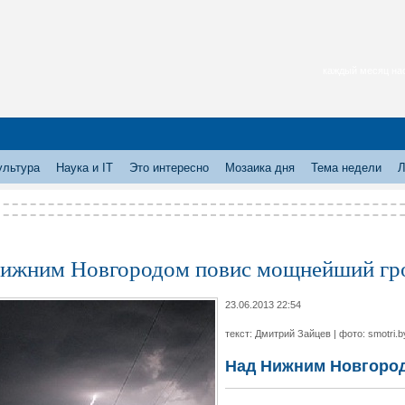
каждый месяц нас
ультура
Наука и IT
Это интересно
Мозаика дня
Тема недели
Л
ижним Новгородом повис мощнейший гр
23.06.2013 22:54
текст: Дмитрий Зайцев | фото: smotri.b
Над Нижним Новгоро