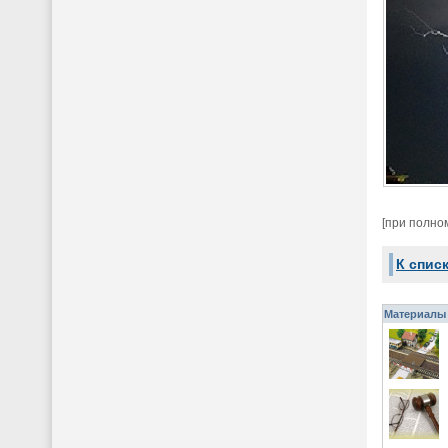
[при полно
К спис
Материалы 