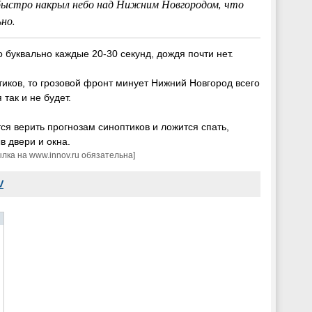
быстро накрыл небо над Нижним Новгородом, что
но.
 буквально каждые 20-30 секунд, дождя почти нет.
тиков, то грозовой фронт минует Нижний Новгород всего
 так и не будет.
ся верить прогнозам синоптиков и ложится спать,
в двери и окна.
ка на www.innov.ru обязательна]
V