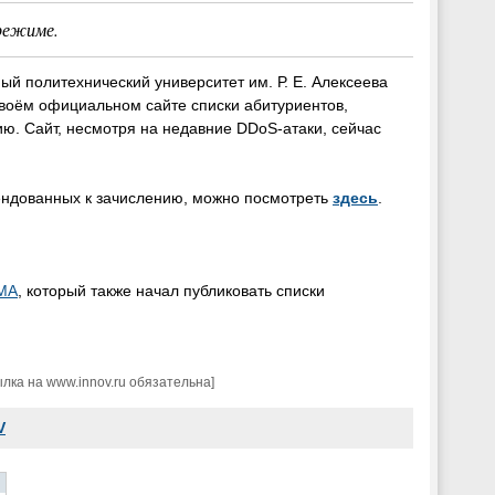
режиме.
ый политехнический университет им. Р. Е. Алексеева
своём официальном сайте списки абитуриентов,
ю. Сайт, несмотря на недавние DDoS-атаки, сейчас
ендованных к зачислению, можно посмотреть
здесь
.
МА
, который также начал публиковать списки
ка на www.innov.ru обязательна]
V