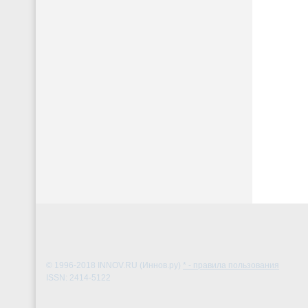
© 1996-2018
INNOV.RU (Иннов.ру)
* - правила пользования
ISSN: 2414-5122