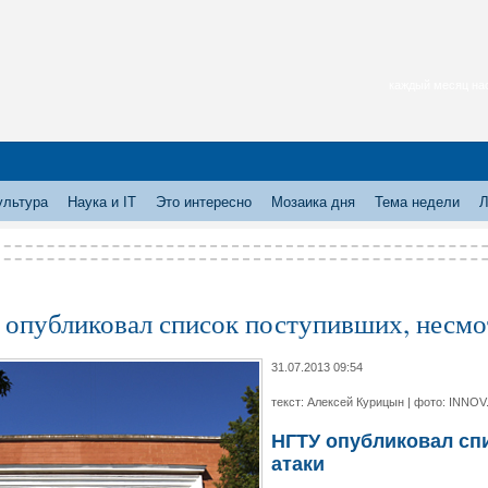
каждый месяц нас
ультура
Наука и IT
Это интересно
Мозаика дня
Тема недели
Л
опубликовал список поступивших, несмо
31.07.2013 09:54
текст: Алексей Курицын | фото: INNOV
НГТУ опубликовал сп
атаки