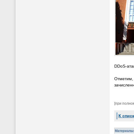
DDoS-ата
Отметим,
зачисленн
[при полно
К спис
Материалы 