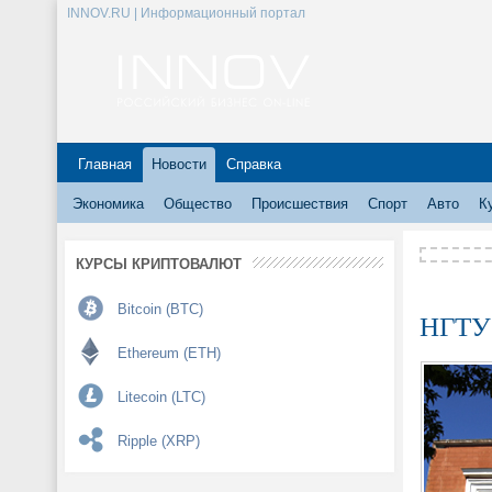
INNOV.RU | Информационный портал
Главная
Новости
Справка
Экономика
Общество
Происшествия
Спорт
Авто
К
КУРСЫ КРИПТОВАЛЮТ
Bitcoin (BTC)
НГТУ 
Ethereum (ETH)
Litecoin (LTC)
Ripple (XRP)