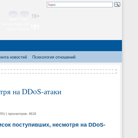
 читают более 300
тысяч человек
ента новостей
Психология отношений
тря на DDoS-атаки
.RU | просмотров: 4618
исок поступивших, несмотря на DDoS-