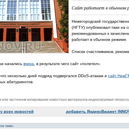
Сайт работает в обычном 
Нижегородский государственн
(НГТУ) опубликовал-таки на 
рекомендованных к зачислени
работает в обычном режиме.
Списки счастливчиков, реком
ки начались
вчера
, в результате чего сайт «полетел».
 что несколько дней подряд подвергался DDoS-атакам и
сайт НижГ
ых абитуриентов.
м или частичном копировании новостных материалов индексируемая гиперссыл
ку всех новостей
добавить ЯндексВиджет INNO
по теме: