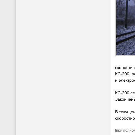
скорости 
КС-200, р
и электро
КС-200 се
Закончены
В текущем
скоростно
[при полно