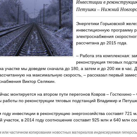
Инвестиции в реконструкци
Петушки – Нижний Новгород
Энергетики Горьковской жел
инвестиционную программу р
электроснабжения скоростно
рассчитана до 2015 года.
– Работа эта комплексная: з
реконструкция тяговых подст
на участке мы доведем сначала до 180, а затем и до 200 км в час.
ассчитанную на максимальную скорость, – рассказал первый заме
снабжения Виктор Селякин.
йчас монтируется на втором пути перегонов Ковров – Гостюхино –
 работы по реконструкции тяговых подстанций Владимир и Петушк
 году инвестиции в реконструкцию энергохозяйства составят 721 мл
й участок, в 2014 году соотношение составит 925 млн и 640 млн со
м или частичном копировании новостных материалов индексируемая гиперссыл