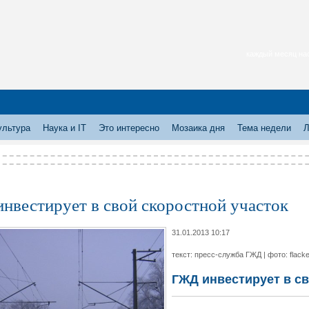
каждый месяц нас
ультура
Наука и IT
Это интересно
Мозаика дня
Тема недели
Л
нвестирует в свой скоростной участок
31.01.2013 10:17
текст: пресс-служба ГЖД | фото: flackel
ГЖД инвестирует в св