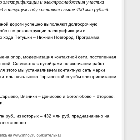
ю электрификации и электроснабжения участка
 в текущем году составят свыше 400 млн рублей.
езной дороги успешно выполняют долгосрочную
абот по реконструкции электрификации и
го хода Петушки – Нижний Новгород. Программа
амена опор, модернизация контактной сети, постепенная
анций. Совместно с путейцами по окончании работ
 Для этого мы устанавливаем контактную сеть марки
ститель начальника Горьковской службы электрификации
 Сарыево, Вязники – Денисово и Боголюбово – Второво.
и.
н руб., из которых – 432 млн руб. предназначено на
ответственно.
ка на www.innov.ru обязательна]