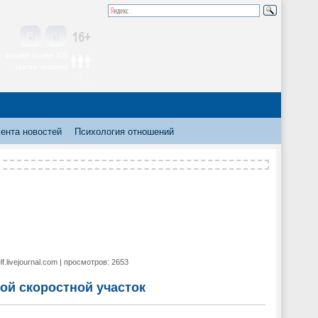
 читают более 300
тысяч человек
ента новостей
Психология отношений
f.livejournal.com | просмотров: 2653
ой скоростной участок