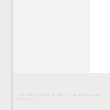
© 1996-2018
INNOV.RU (Иннов.ру)
* - правила пользования
ISSN: 2414-5122