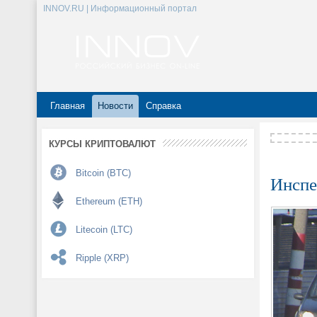
INNOV.RU | Информационный портал
Главная
Новости
Справка
КУРСЫ КРИПТОВАЛЮТ
Bitcoin (BTC)
Инспе
Ethereum (ETH)
Litecoin (LTC)
Ripple (XRP)