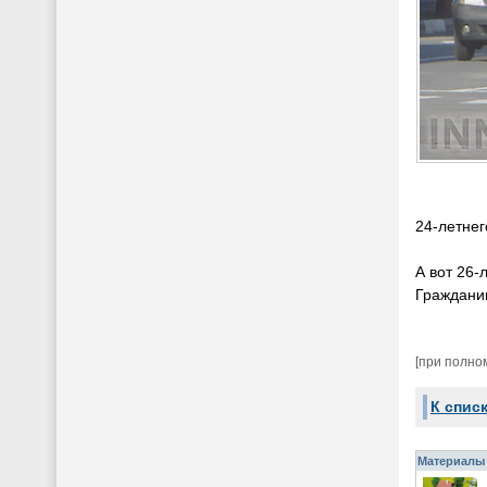
24-летнег
А вот 26-
Гражданин
[при полно
К спис
Материалы 