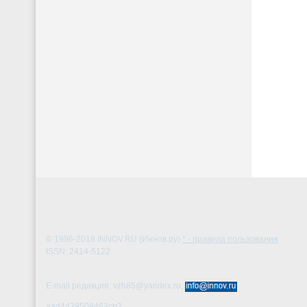
© 1996-2018
INNOV.RU (Иннов.ру)
* - правила пользования
ISSN: 2414-5122
E-mail редакции: vzh85@yandex.ru,
aad4439508463cb2