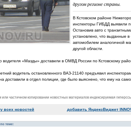
другом регионе страны.
В Кстовском районе Нижегоро
инспекторы ГИБДД выявили п
Остановив авто с транзитным
установлено, что выданные в 
автомобилем аналогичной мар
другой области.
о водителя «Мазды» доставили в ОМВД России по Кстовскому райо
летний водитель остановленного ВАЗ-21140 предъявил инспектора
а доставили в отдел полиции, где было выяснено, что ему на само
м или частичном копировании новостных материалов индексируемая гиперссыл
ку всех новостей
добавить ЯндексВиджет INNO
по теме: