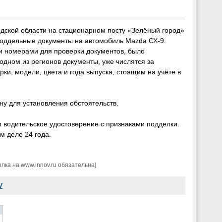
дской области на стационарном посту «Зелёный город»
оддельные документы на автомобиль Mazda СХ-9.
и номерами для проверки документов, было
одном из регионов документы, уже числятся за
ки, модели, цвета и года выпуска, стоящим на учёте в
ну для установления обстоятельств.
м водительское удостоверение с признаками подделки.
м деле 24 года.
ка на www.innov.ru обязательна]
V