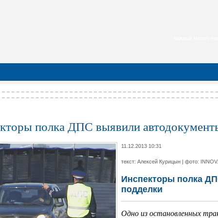
каждый месяц нас
кторы полка ДПС выявили автодокументы
11.12.2013 10:31
текст: Алексей Курицын | фото: INNOV
Инспекторы полка ДП
подделки
Одно из остановленных тра