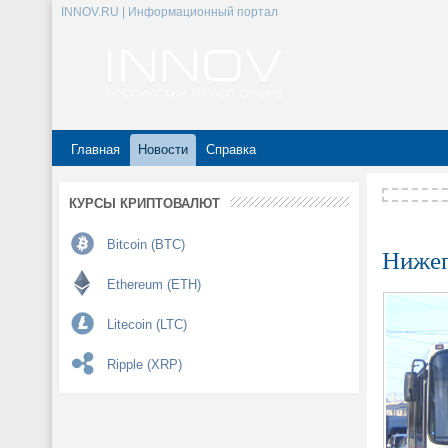
INNOV.RU | Информационный портал
Главная
Новости
Справка
КУРСЫ КРИПТОВАЛЮТ
Bitcoin (BTC)
Нижег
Ethereum (ETH)
Litecoin (LTC)
Ripple (XRP)