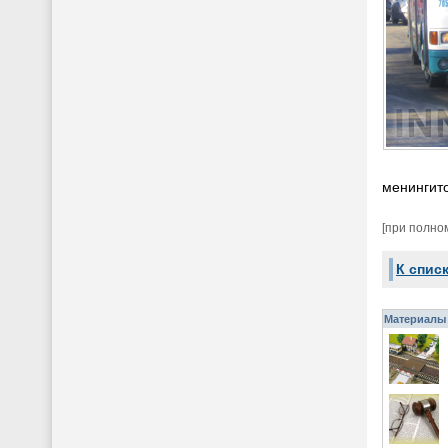
менингит
[при полно
К спис
Материалы 