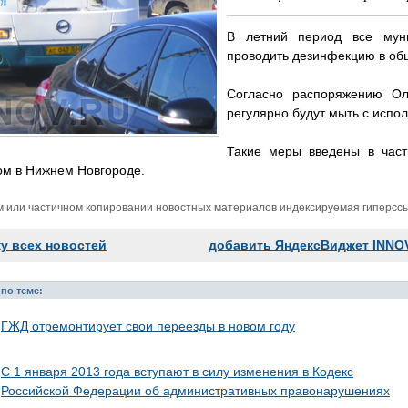
В летний период все мун
проводить дезинфекцию в об
Согласно распоряжению Ол
регулярно будут мыть с исп
Такие меры введены в част
ом в Нижнем Новгороде.
м или частичном копировании новостных материалов индексируемая гиперссыл
ку всех новостей
добавить ЯндексВиджет INNO
по теме:
ГЖД отремонтирует свои переезды в новом году
С 1 января 2013 года вступают в силу изменения в Кодекс
Российской Федерации об административных правонарушениях