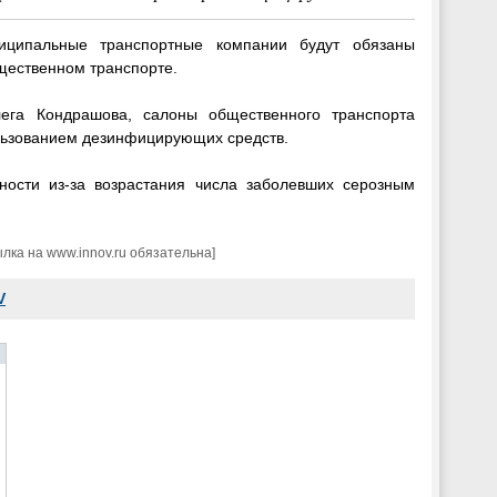
иципальные транспортные компании будут обязаны
щественном транспорте.
ега Кондрашова, салоны общественного транспорта
ользованием дезинфицирующих средств.
ности из-за возрастания числа заболевших серозным
ка на www.innov.ru обязательна]
V