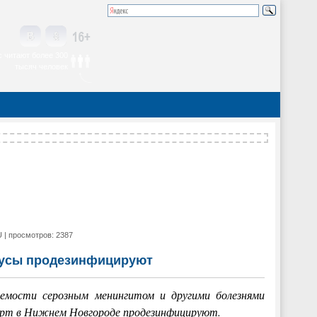
 читают более 300
тысяч человек
 | просмотров: 2387
бусы продезинфицируют
аемости серозным менингитом и другими болезнями
орт в Нижнем Новгороде продезинфицируют.