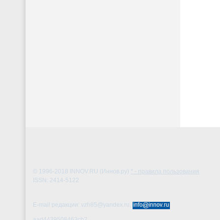
© 1996-2018
INNOV.RU (Иннов.ру)
* - правила пользования
ISSN: 2414-5122
E-mail редакции: vzh85@yandex.ru,
aad4439508463cb2