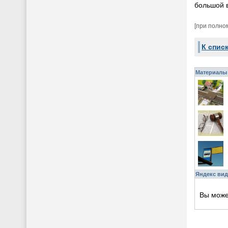
большой в
[при полно
К спис
Материалы 
Яндекс вид
Вы мож