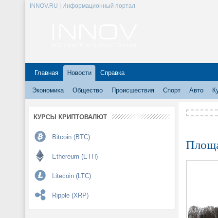
INNOV.RU | Информационный портал
Главная
Новости
Справка
Экономика
Общество
Происшествия
Спорт
Авто
К
КУРСЫ КРИПТОВАЛЮТ
Bitcoin (BTC)
Площа
Ethereum (ETH)
Litecoin (LTC)
Ripple (XRP)