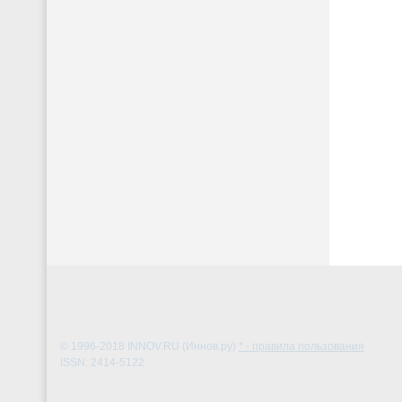
© 1996-2018
INNOV.RU (Иннов.ру)
* - правила пользования
ISSN: 2414-5122