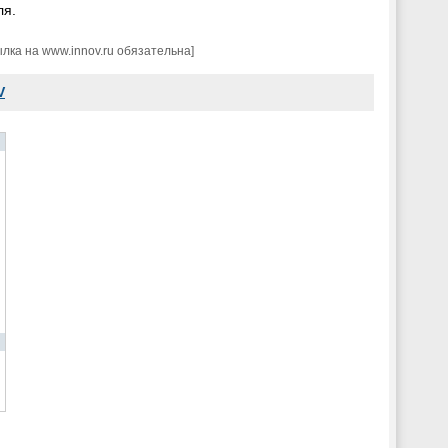
ля.
ка на www.innov.ru обязательна]
V