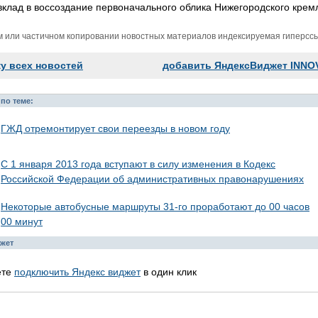
клад в воссоздание первоначального облика Нижегородского крем
м или частичном копировании новостных материалов индексируемая гиперссыл
ку всех новостей
добавить ЯндексВиджет INNO
по теме:
ГЖД отремонтирует свои переезды в новом году
С 1 января 2013 года вступают в силу изменения в Кодекс
Российской Федерации об административных правонарушениях
Некоторые автобусные маршруты 31-го проработают до 00 часов
00 минут
жет
ете
подключить Яндекс виджет
в один клик