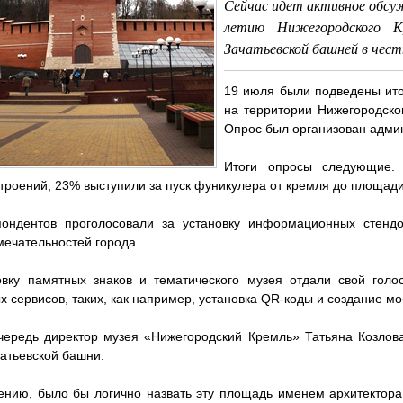
Сейчас идет активное обсуж
летию Нижегородского К
Зачатьевской башней в чес
19 июля были подведены ито
на территории Нижегородско
Опрос был организован адми
Итоги опросы следующие.
троений, 23% выступили за пуск фуникулера от кремля до площад
ондентов проголосовали за установку информационных стендо
мечательностей города.
овку памятных знаков и тематического музея отдали свой го
 сервисов, таких, как например, установка QR-коды и создание мо
чередь директор музея «Нижегородский Кремль» Татьяна Козлов
атьевской башни.
ению, было бы логично назвать эту площадь именем архитектора