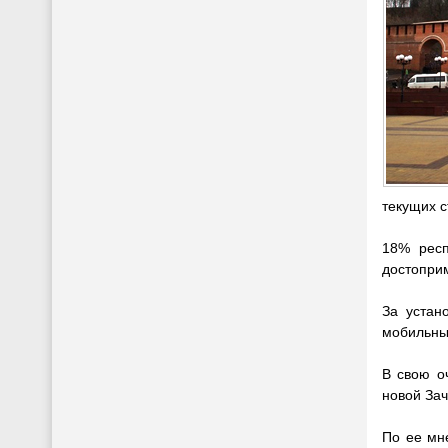
текущих с
18% респ
достопри
За устан
мобильных
В свою о
новой Зач
По ее мн