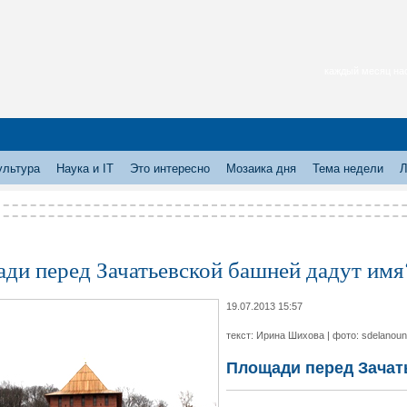
каждый месяц нас
ультура
Наука и IT
Это интересно
Мозаика дня
Тема недели
Л
ди перед Зачатьевской башней дадут имя
19.07.2013 15:57
текст: Ирина Шихова | фото: sdelanoun
Площади перед Зачат