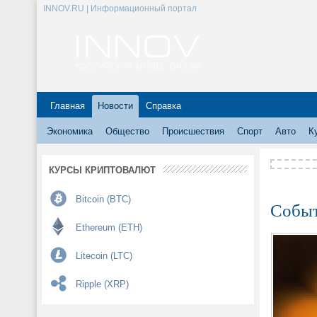
INNOV.RU | Информационный портал
Главная
Новости
Справка
Экономика
Общество
Происшествия
Спорт
Авто
К
КУРСЫ КРИПТОВАЛЮТ
Bitcoin (BTC)
Событ
Ethereum (ETH)
Litecoin (LTC)
Ripple (XRP)