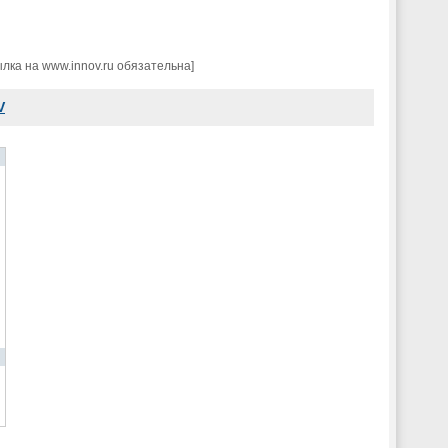
ка на www.innov.ru обязательна]
V