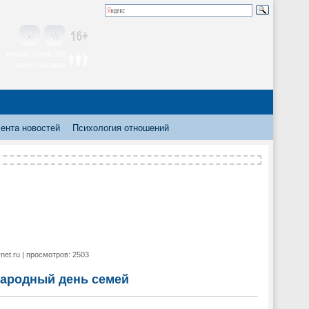
 читают более 300
тысяч человек
ента новостей
Психология отношений
rnet.ru | просмотров: 2503
ародный день семей