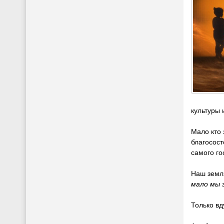
культуры 
Мало кто 
благосост
самого го
Наш земля
мало мы 
Только вд