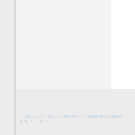
© 1996-2018
INNOV.RU (Иннов.ру)
* - правила пользования
ISSN: 2414-5122