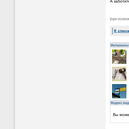
А заботит
[при полно
К спис
Материалы 
Яндекс вид
Вы мож