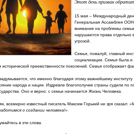
Этот день призван обратит
15 мая – Международный день
Генеральная Ассамблея ООН в
внимание на проблемы семьи.
нарушаются права отдельно в
угрозой.
Семья, пожалуй, главный инст
социализации. Семья была и 
и исторической преемственности поколений. Семья отображает фак
задумывается, что именно благодаря этому важнейшему институту к
ояние народа и нации. Издревле благополучие страны судили по 
сударства. Оно и верно: с семьи начинается Жизнь Человека.
к, всемирно известный писатель Максим Горький не зря сказал:
«
заботимся о создании человека!»
.
умайтесь в эти слова.