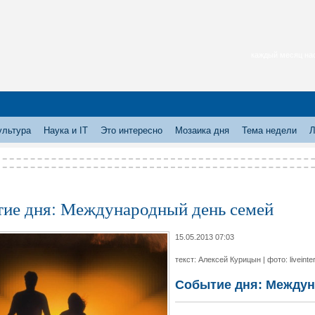
каждый месяц нас
ультура
Наука и IT
Это интересно
Мозаика дня
Тема недели
Л
ие дня: Международный день семей
15.05.2013 07:03
текст: Алексей Курицын | фото: liveinte
Событие дня: Междун