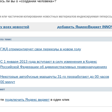
есь ли вы о «создании человека»?
м или частичном копировании новостных материалов индексируемая гиперссыл
ку всех новостей
добавить ЯндексВиджет INNO
по теме:
ГЖД отремонтирует свои переезды в новом году
С 1 января 2013 года вступают в силу изменения в Кодекс
Российской Федерации об административных правонарушениях
Некоторые автобусные маршруты 31-го проработают до 00 часов
00 минут
жет
ете
подключить Яндекс виджет
в один клик