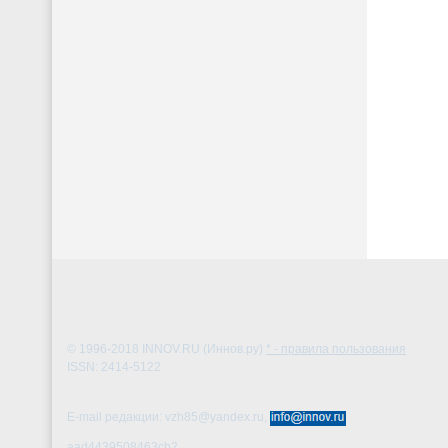
© 1996-2018
INNOV.RU (Иннов.ру)
* - правила пользования
ISSN: 2414-5122
E-mail редакции: vzh85@yandex.ru,
aad4439508463cb2