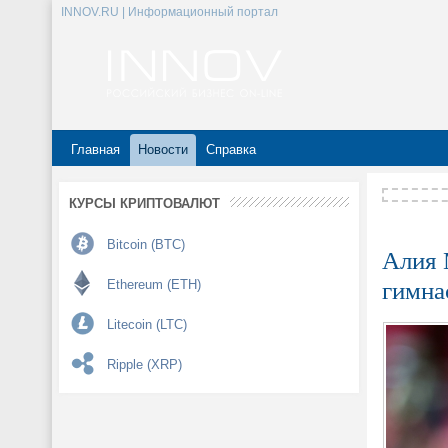
INNOV.RU | Информационный портал
Главная
Новости
Справка
КУРСЫ КРИПТОВАЛЮТ
Bitcoin (BTC)
Алия 
гимна
Ethereum (ETH)
Litecoin (LTC)
Ripple (XRP)