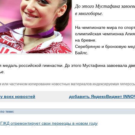
До этого Мустафина завоева
в многоборье.
На чемпионате мира по спорт
олимпийская чемпионка Алия
на бревне.
Серебряную и бронзовую мед
Байлс.
я медаль российской гимнастки. До этого Мустафина завоевала две
ье.
м или частичном копировании новостных материалов индексируемая гиперссыл
ку всех новостей
добавить ЯндексВиджет INNO
по теме:
ГЖД отремонтирует свои переезды в новом году