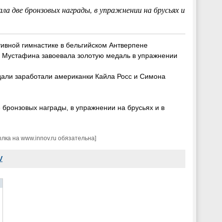
ла две бронзовых награды, в упражнении на брусьях и
ивной гимнастике в бельгийском Антверпене
 Мустафина завоевала золотую медаль в упражнении
али заработали американки Кайла Росс и Симона
 бронзовых награды, в упражнении на брусьях и в
ка на www.innov.ru обязательна]
V