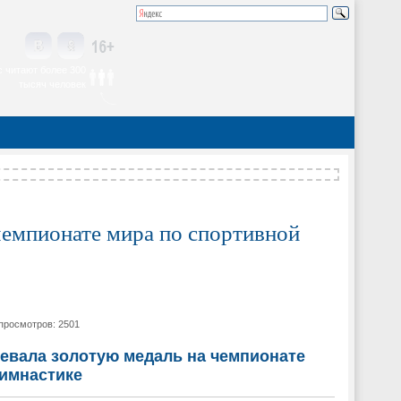
 читают более 300
тысяч человек
чемпионате мира по спортивной
| просмотров: 2501
евала золотую медаль на чемпионате
гимнастике