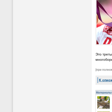
Это треть
многобор
[при полно
К спис
Материалы 