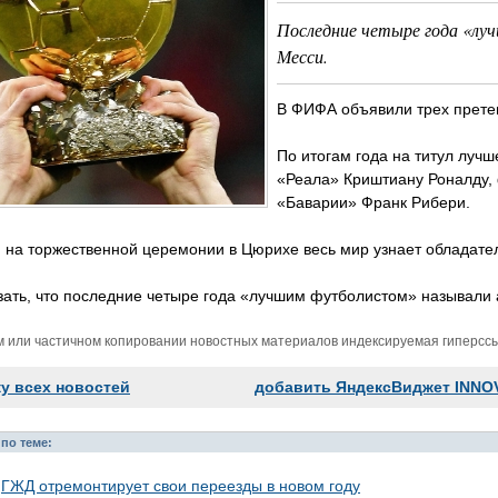
Последние четыре года «лу
Месси.
В ФИФА объявили трех прете
По итогам года на титул луч
«Реала» Криштиану Роналду,
«Баварии» Франк Рибери.
 на торжественной церемонии в Цюрихе весь мир узнает обладате
зать, что последние четыре года «лучшим футболистом» называли
м или частичном копировании новостных материалов индексируемая гиперссыл
ку всех новостей
добавить ЯндексВиджет INNO
по теме:
ГЖД отремонтирует свои переезды в новом году