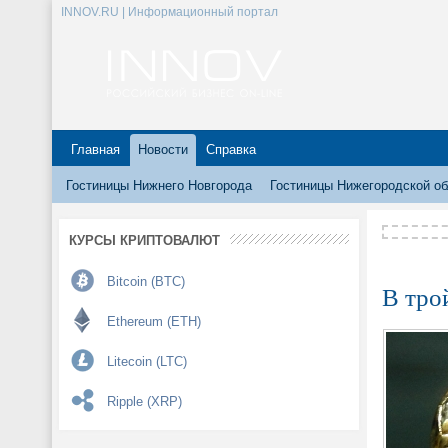
INNOV.RU | Информационный портал
Главная
Новости
Справка
Гостиницы Нижнего Новгорода
Гостиницы Нижегородской об
КУРСЫ КРИПТОВАЛЮТ
Bitcoin (BTC)
В тро
Ethereum (ETH)
Litecoin (LTC)
Ripple (XRP)