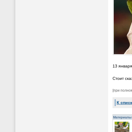
13 января
Стоит ска
[при полно
К спис
Материалы 