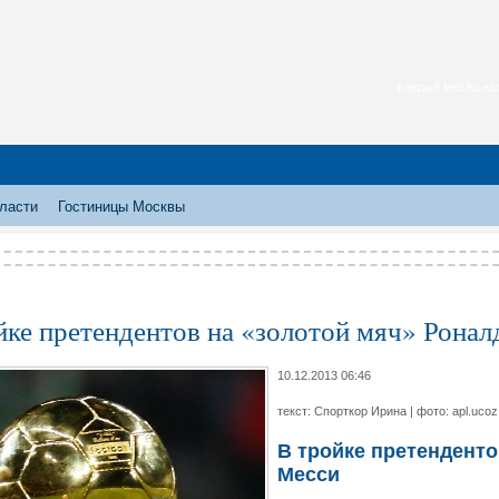
каждый месяц нас
ласти
Гостиницы Москвы
йке претендентов на «золотой мяч» Ронал
10.12.2013 06:46
текст: Спорткор Ирина | фото: apl.ucoz
В тройке претенденто
Месси