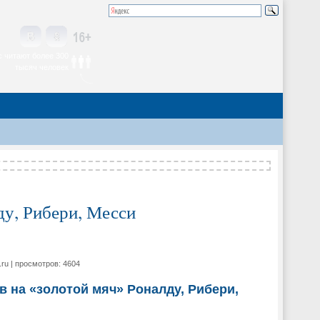
 читают более 300
тысяч человек
ду, Рибери, Месси
.ru | просмотров: 4604
в на «золотой мяч» Роналду, Рибери,