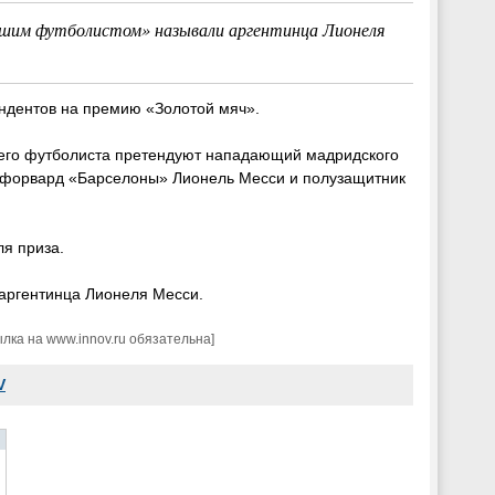
чшим футболистом» называли аргентинца Лионеля
ндентов на премию «Золотой мяч».
шего футболиста претендуют нападающий мадридского
 форвард «Барселоны» Лионель Месси и полузащитник
ля приза.
 аргентинца Лионеля Месси.
ка на www.innov.ru обязательна]
V