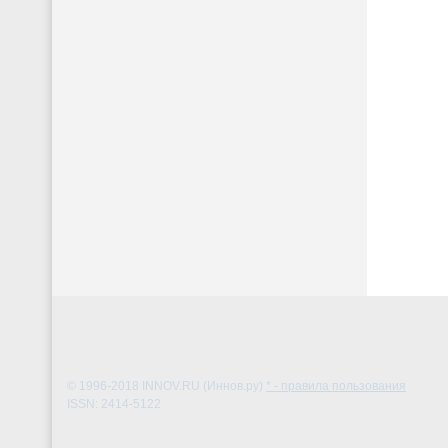
© 1996-2018
INNOV.RU (Иннов.ру)
* - правила пользования
ISSN: 2414-5122